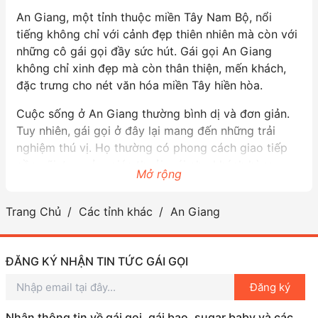
An Giang, một tỉnh thuộc miền Tây Nam Bộ, nổi
tiếng không chỉ với cảnh đẹp thiên nhiên mà còn với
những cô gái gọi đầy sức hút. Gái gọi An Giang
không chỉ xinh đẹp mà còn thân thiện, mến khách,
đặc trưng cho nét văn hóa miền Tây hiền hòa.
Cuộc sống ở An Giang thường bình dị và đơn giản.
Tuy nhiên, gái gọi ở đây lại mang đến những trải
nghiệm thú vị. Họ thường có phong cách giao tiếp
gần gũi, tạo cảm giác thoải mái cho khách hàng.
Mở rộng
Ngoài việc vừa trò chuyện vừa thưởng thức những
món đặc sản địa phương, bạn cũng có thể khám phá
Trang Chủ
Các tỉnh khác
An Giang
những địa điểm du lịch nổi tiếng như chùa Bà Chúa
Xứ hay khu di tích lịch sử.
Nếu bạn có dịp ghé thăm An Giang, đừng quên trải
ĐĂNG KÝ NHẬN TIN TỨC GÁI GỌI
nghiệm cuộc sống về đêm cùng gái gọi nơi đây.
Đăng ký
Chắc chắn bạn sẽ có những kỷ niệm khó quên và
cảm nhận được tinh thần hiếu khách của người dân
Nhận thông tin về gái gọi, gái bao, sugar baby và các