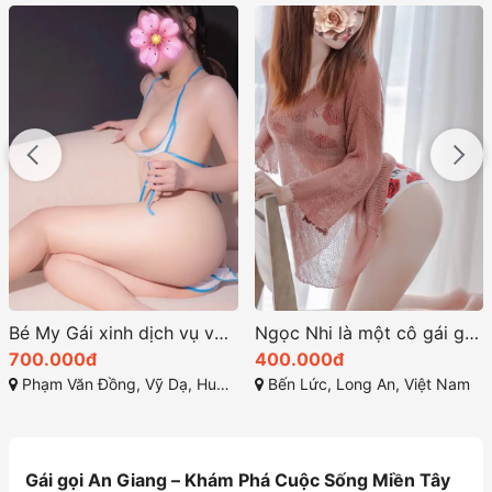
Bé My Gái xinh dịch vụ với chất lượng tuyệt hảo
Ngọc Nhi là một cô gái gọi bến lức xinh đẹp và thu hút
700.000đ
400.000đ
Phạm Văn Đồng, Vỹ Dạ, Huế, Thừa Thiên Huế
Bến Lức, Long An, Việt Nam
Gái gọi An Giang – Khám Phá Cuộc Sống Miền Tây