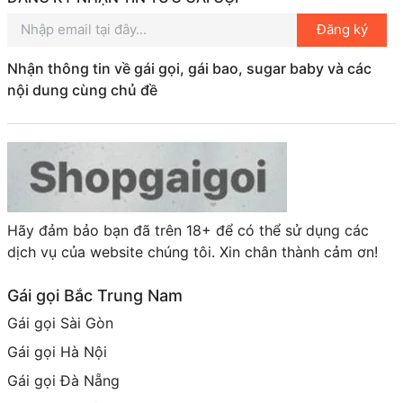
Đăng ký
Tuy nhiên, hãy nhớ rằng việc sử dụng dịch vụ gái gọi
cần có sự tôn trọng và lịch sự. Đừng quên đảm bảo
Nhận thông tin về gái gọi, gái bao, sugar baby và các
an toàn cho bản thân và tìm hiểu kỹ trước khi quyết
nội dung cùng chủ đề
định. Chúc bạn có một trải nghiệm tuyệt vời tại Bà
Rịa Vũng Tàu!
Hãy đảm bảo bạn đã trên 18+ để có thể sử dụng các
dịch vụ của website chúng tôi. Xin chân thành cảm ơn!
Gái gọi Bắc Trung Nam
Gái gọi Sài Gòn
Gái gọi Hà Nội
Gái gọi Đà Nẵng