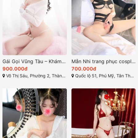
Gái Gọi Vũng Tàu – Khám Phá Thế Giới Giải Trí Đặc Biệt năm 2025
Mẫn Nhi trang phục cosplay đầy sáng tạo sexy
900.000đ
700.000đ
Võ Thị Sáu, Phường 2, Thành phố Vũng Tầu, Bà Rịa - Vũng Tàu
Quốc lộ 51, Phú Mỹ, Tân Thành, Bà Rịa - Vũng Tàu