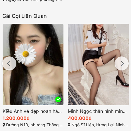
Gái Gọi Liên Quan
Kiều Anh vẻ đẹp hoàn hảo giữa sự quyến rũ và thanh lịch
Minh Ngọc thân hình minh dây và quyến rũ
1.200.000đ
400.000đ
Đường N10, phường Thống Nhất, Thành phố Biên Hòa, Đồng Nai
Ngô Sĩ Liên, Hưng Lợi, Ninh Kiều, Cần Thơ