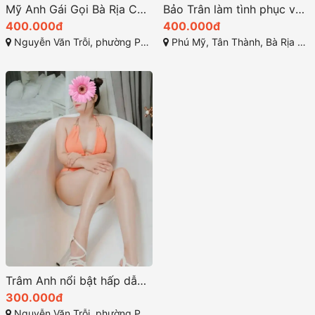
Mỹ Anh Gái Gọi Bà Rịa Cực Kỳ Hấp Dẫn
Bảo Trân làm tình phục vụ tốt làm tình giỏi
400.000đ
400.000đ
Nguyễn Văn Trỗi, phường Phước Hưng, Bà Rịa, Bà Rịa - Vũng Tàu
Phú Mỹ, Tân Thành, Bà Rịa - Vũng Tàu
Trâm Anh nổi bật hấp dẫn và kỹ năng phục vụ chuyên nghiệp
300.000đ
Nguyễn Văn Trỗi, phường Phước Hưng, Bà Rịa, Bà Rịa - Vũng Tàu