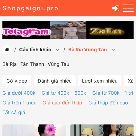
Shopgaigoi.pro
Các tỉnh khác
Bà Rịa Vũng Tàu
Bà Rịa
Tân Thành
Vũng Tàu
Có video
Đánh giá nhiều
Lượt xem nhiều
Xác
Giá dưới 400k
Giá từ 400k - 600k
Giá từ 700k - 1 tri
Giá trên 1 triệu
Giá cao đến thấp
Giá thấp đến cao
Tất cả giá