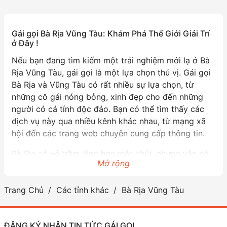
Gái gọi Bà Rịa Vũng Tàu: Khám Phá Thế Giới Giải Trí
ở Đây !
Nếu bạn đang tìm kiếm một trải nghiệm mới lạ ở Bà
Rịa Vũng Tàu, gái gọi là một lựa chọn thú vị. Gái gọi
Bà Rịa và Vũng Tàu có rất nhiều sự lựa chọn, từ
những cô gái nóng bỏng, xinh đẹp cho đến những
người có cá tính độc đáo. Bạn có thể tìm thấy các
dịch vụ này qua nhiều kênh khác nhau, từ mạng xã
hội đến các trang web chuyên cung cấp thông tin.
Bà Rịa có vẻ trầm lắng hơn một chút, nhưng vẫn có
Mở rộng
những cô gái mang đến những trải nghiệm thú vị.
Vũng Tàu thì không thiếu những bãi biển tuyệt đẹp,
Trang Chủ
Các tỉnh khác
Bà Rịa Vũng Tàu
nơi bạn có thể hẹn hò và thư giãn cùng gái gọi. Các
cô gái ở đây thường rất thân thiện và vui vẻ, đảm
bảo sẽ mang đến cho bạn những khoảnh khắc đáng
ĐĂNG KÝ NHẬN TIN TỨC GÁI GỌI
nhớ.