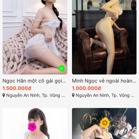
Ngọc Hân một cô gái gọi vũng tàu xinh bông hoa rạng rỡ
Minh Ngọc vẻ ngoài hoàn hảo với đường cong nổi bật
1.500.000đ
1.000.000đ
Nguyễn An Ninh, Tp. Vũng Tàu, Bà Rịa - Vũng Tàu
Nguyễn An Ninh, Tp. Vũng Tàu, Bà Rịa - Vũng Tàu