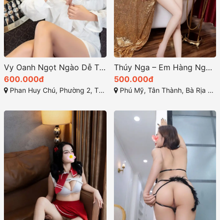
Vy Oanh Ngọt Ngào Dễ Thương sự thư giãn tuyệt vời
Thúy Nga – Em Hàng Ngọt Ngào chính là lựa chọn lý tưởng
600.000đ
500.000đ
Phan Huy Chú, Phường 2, Thành phố Vũng Tầu, Bà Rịa - Vũng Tàu
Phú Mỹ, Tân Thành, Bà Rịa - Vũng Tàu