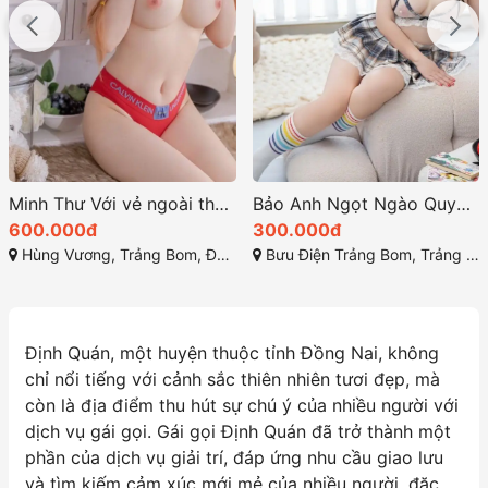
Minh Thư Với vẻ ngoài thu hút cùng làn da trắng mịn màng
Bảo Anh Ngọt Ngào Quyến Rũ
600.000đ
300.000đ
Hùng Vương, Trảng Bom, Đồng Nai
Bưu Điện Trảng Bom, Trảng Bom, Đồng Nai
Định Quán, một huyện thuộc tỉnh Đồng Nai, không
chỉ nổi tiếng với cảnh sắc thiên nhiên tươi đẹp, mà
còn là địa điểm thu hút sự chú ý của nhiều người với
dịch vụ gái gọi. Gái gọi Định Quán đã trở thành một
phần của dịch vụ giải trí, đáp ứng nhu cầu giao lưu
và tìm kiếm cảm xúc mới mẻ của nhiều người, đặc