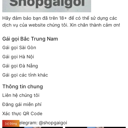
Tóm lại, gái gọi Định Quán không chỉ đơn thuần là
một dịch vụ giải trí, mà còn thể hiện sự phong phú
của đời sống xã hội tại địa phương. Qua đó, khách
Hãy đảm bảo bạn đã trên 18+ để có thể sử dụng các
hàng có thể trải nghiệm những giây phút thư giãn
dịch vụ của website chúng tôi. Xin chân thành cảm ơn!
thoải mái và đáng nhớ.
Gái gọi Bắc Trung Nam
Gái gọi Sài Gòn
Gái gọi Hà Nội
Gái gọi Đà Nẵng
Gái gọi các tỉnh khác
Thông tin chung
Liên hệ chúng tôi
Đăng gái miễn phí
Xác thực QR Code
Group telegram: @shopgaigoi
[x] Đóng