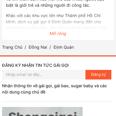
biệt là giới trẻ và những người đi công tác.
Khác với các khu vực lớn như Thành phố Hồ Chí
Minh, dịch vụ gái gọi ở Định Quán mang đến cho
khách hàng cảm giác gần gũi và thoải mái hơn. Các
Mở rộng
cô gái gọi tại đây thường có ngoại hình ưa nhìn, tính
cách thân thiện và chuyên nghiệp trong việc phục vụ
khách hàng. Họ không chỉ đơn thuần là người đồng
Trang Chủ
Đồng Nai
Định Quán
hành, mà còn là những người bạn, lắng nghe và chia
sẻ những câu chuyện của cuộc sống.
ĐĂNG KÝ NHẬN TIN TỨC GÁI GỌI
Tuy nhiên, cần lưu ý rằng việc sử dụng dịch vụ gái
Đăng ký
gọi cần phải đặt sự an toàn và trách nhiệm lên hàng
đầu. Khách hàng nên lựa chọn dịch vụ uy tín, tránh
Nhận thông tin về gái gọi, gái bao, sugar baby và các
xa những rủi ro có thể gặp phải. Định Quán cũng có
nội dung cùng chủ đề
nhiều cơ sở, trang mạng cung cấp thông tin hữu ích
về dịch vụ này, giúp khách hàng có những lựa chọn
sáng suốt.