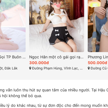
Sofia – Em Gái Gọi TP Buôn Ma Thuột Cao Cấp Đầy Cuốn Hút, Quyến Rũ Muốn Điên Đảo
Ngọc Hân một cô gái gọi rạch giá xinh xắn vẻ đẹp ngọt ngào
300.000đ
500.000đ
, Đắk Lắk
Đường Phạm Hùng, Vĩnh Lạc, Rạch Giá, Kiên Giang
Đường Củ Chi, Vĩnh
g vẫn luôn thu hút sự quan tâm của nhiều người. Tại Hậu G
ã hội không thể bỏ qua.
hiều lý do khác nhau, từ sự đơn độc cho đến mong muốn kh