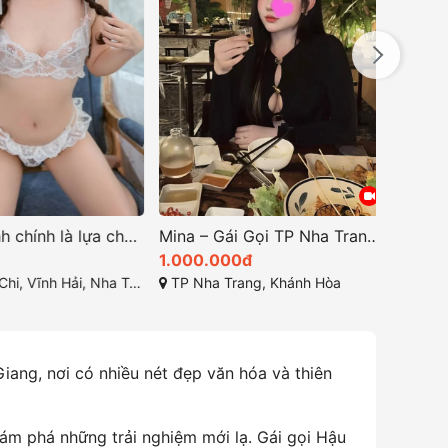
Phương Linh chính là lựa chọn hoàn hảo cho cuộc chơi
Mina – Gái Gọi TP Nha Trang Teen 2k7 Dễ Thương Mê Hoặc
1.000.000đ
500.0
 Hải, Nha Trang, Khánh Hòa
TP Nha Trang, Khánh Hòa
Đường số 1, 
iang, nơi có nhiều nét đẹp văn hóa và thiên
ám phá những trải nghiệm mới lạ. Gái gọi Hậu