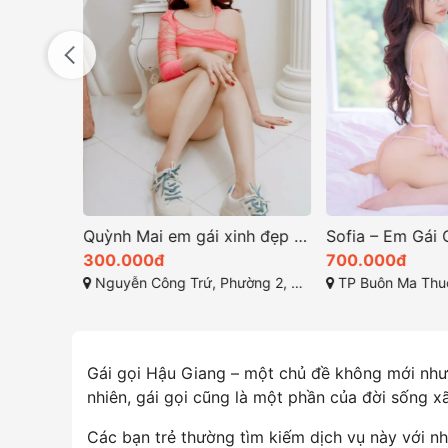
Kim Anh nổi bật với sự tận tình và kỹ năng phục vụ chuyên nghiệp
Quỳnh Mai em gái xinh đẹp và quyến rũ ở Bảo Lộc
300.000đ
700.000đ
Nguyễn Công Trứ, Phường 2, Thành phố Bảo Lộc, Tỉnh Lâm Đồng
TP Buôn Ma Thuột
Gái gọi Hậu Giang – một chủ đề không mới nhưn
nhiên, gái gọi cũng là một phần của đời sống x
Các bạn trẻ thường tìm kiếm dịch vụ này với n