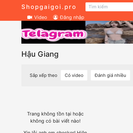
Shopgaigoi.pro
Video
Đăng nhập
Hậu Giang
Sắp xếp theo
Có video
Đánh giá nhiều
Trang không tồn tại hoặc
không có bài viết nào!
Xin lỗi anh em checker! Hiện