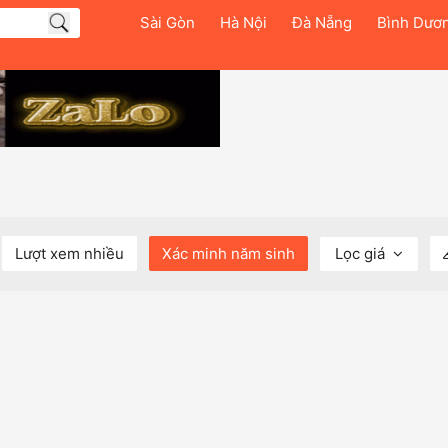
Sài Gòn
Hà Nội
Đà Nẵng
Bình Dươ
Lượt xem nhiều
Xác minh năm sinh
Lọc giá