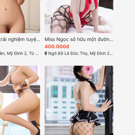
Hồng Ngọc trải nghiệm tuyệt vời giây phút thăng hoa và thư giãn
Miss Ngọc sở hữu một đường nét quyến rũ
400.000đ
h 2, Từ Liêm, Hà Nội, Việt Nam
Ngõ 89 Lê Đức Thọ, Mỹ Đình 2, Từ Liêm, Hà Nội