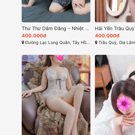
Thư Thư Dâm Đãng – Nhiệt Tình Phục Vụ AE Hết Mình
400.000đ
400.000đ
Đường Lạc Long Quân, Tây Hồ, Hà Nội
Trâu Quỳ, Gia Lâm