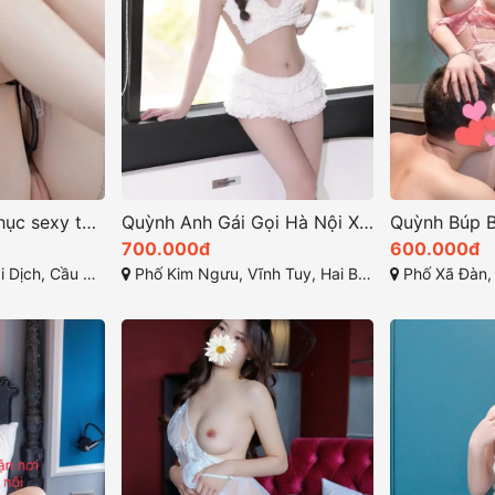
Kiều Vân Trang phục sexy tôn lên những đường nét tinh tế
Quỳnh Anh Gái Gọi Hà Nội Xinh Dâm MS 206
700.000đ
600.000đ
Cầu Giấy, Hà Nội
Phố Kim Ngưu, Vĩnh Tuy, Hai Bà Trưng, Hà Nội,
Phố Xã Đàn, Phươn