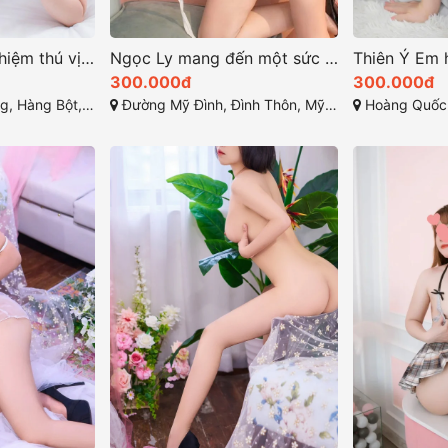
Ngọc Linh trải nghiệm thú vị và đầy mê hoặc tại Hà Nội
Ngọc Ly mang đến một sức hút khó cưỡng ở sex
300.000đ
300.000đ
t, Đống Đa, Hà Nội
Đường Mỹ Đình, Đình Thôn, Mỹ Đình 1, Từ Liêm, Hà Nội
Hoàng Quốc Việt, 