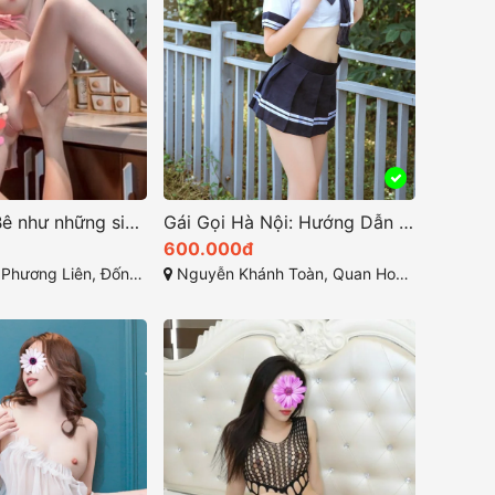
Quỳnh Búp Bê như những siêu mẫu quyến rũ
Gái Gọi Hà Nội: Hướng Dẫn Để Tìm Kiếm Dịch Vụ Gải Trí Tại Thủ Đô
600.000đ
g Liên, Đống Đa, Hà Nội
Nguyễn Khánh Toàn, Quan Hoa, Cầu Giấy, TP Hà Nội