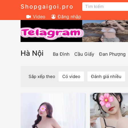
Shopgaigoi.pro
Video
Đăng nhập
Hà Nội
Ba Đình
Cầu Giấy
Đan Phượng
Sắp xếp theo
Có video
Đánh giá nhiều