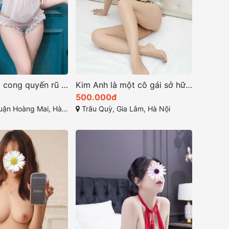
NaNa đường cong quyến rũ là điểm nhấn hấp dẫn
Kim Anh là một cô gái sở hữu vẻ đẹp ngọt ngào và cuốn hút
500.000đ
n Hoàng Mai, Hà Nội
Trâu Quỳ, Gia Lâm, Hà Nội