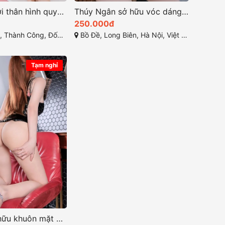
Thuỳ Linh Với thân hình quyến rũ thu hút mọi ánh nhìn
Thúy Ngân sở hữu vóc dáng đầy đặn khó cưỡng lại
250.000đ
ng, Đống Đa, Hà Nội, Việt Nam
Bồ Đề, Long Biên, Hà Nội, Việt Nam
Tạm nghỉ
Linh Chi sở hữu khuôn mặt xinh xắn dịu dàng và quyến rũ