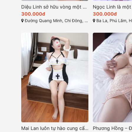
Diệu Linh sở hữu vòng một đầy đặn V-line thanh tú
300.000đ
300.000đ
Đường Quang Minh, Chi Đông, Mê Linh, Hà Nội
Ba La, Phú Lãm, Hà 
Mai Lan luôn tự hào cung cấp dịch vụ chất lượng ở hà nội