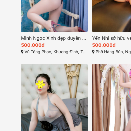
Minh Ngọc Xinh đẹp duyên dáng vui vẻ nhiệt tình
500.000đ
500.000đ
Vũ Tông Phan, Khương Đình, Thanh Xuân, Hà Nội
Phố Hàng Bún, Nguyễn Trung Tr