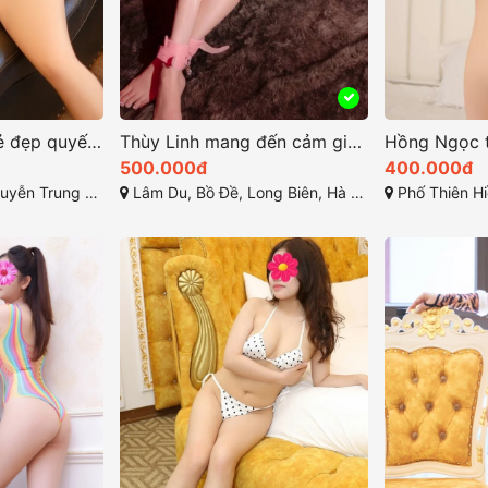
Yến Nhi sở hữu vẻ đẹp quyến rũ với khuôn mặt thanh tú
Thùy Linh mang đến cảm giác huyền bí và hấp dẫn
500.000đ
400.000đ
ực, Ba Đình, Hà Nội
Lâm Du, Bồ Đề, Long Biên, Hà Nội, Việt Nam
Phố Thiên Hiền, Mỹ Đìn