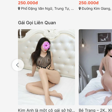
250.000đ
250.000đ
Phố Đặng Văn Ngữ, Trung Tự, Đống Đa, Hà Nội
Đường Kim Giang, Kim Giang, 
Gái Gọi Liên Quan
Kim Anh là một cô gái sở hữu vẻ đẹp ngọt ngào và cuốn hút
Bé Trang – 2K_ XINH NGON ĐÁNG YÊU VÔ NGẦN_ NON TƠ GÁI MỚI LỚN, Teen Non, Body Gợi Cảm, Make Love Đỉnh Cao