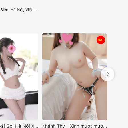
ên, Hà Nội, Việt Nam
HOT
Khánh Thy – Xinh mướt mượt, chiều khách hết ý
Miss Ngọc sở hữu một đường nét quyến rũ