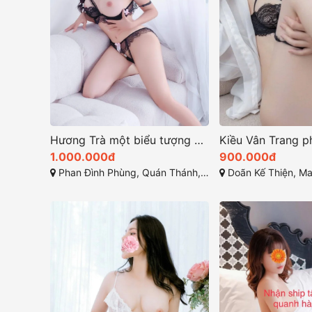
Hương Trà một biểu tượng của sự dễ thương và quyến rũ
1.000.000đ
900.000đ
Phan Đình Phùng, Quán Thánh, Ba Đình, Hà Nội
Doãn Kế Thiện, Mai Dịch, 