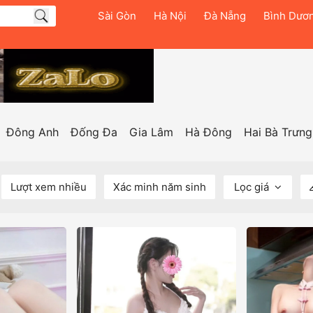
Sài Gòn
Hà Nội
Đà Nẵng
Bình Dươ
Đông Anh
Đống Đa
Gia Lâm
Hà Đông
Hai Bà Trưng
Lượt xem nhiều
Xác minh năm sinh
Lọc giá