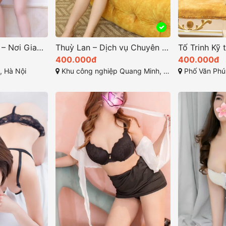
Hải Yến Trâu Quỳ – Nơi Giao Thoa Giữa Sắc Đẹp và Kỹ Thuật
Thuỳ Lan – Dịch vụ Chuyên Nghiệp tại KCN Mê Linh Hà Nội
400.000đ
400.000đ
, Hà Nội
Khu công nghiệp Quang Minh, Quang Minh, Mê Linh, Hà Nội
Phố Văn Phú, Khu đô thị Vă