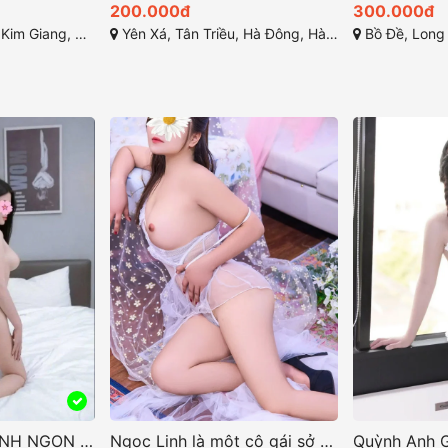
200.000đ
300.000đ
Thanh Xuân, Hà Nội
Yên Xá, Tân Triều, Hà Đông, Hà Nội
Bồ Đề, Long Bi
Ngọc Linh là một cô gái sở hữu vẻ đẹp cuốn hút khó cưỡng
Quỳnh Anh Gái Gọi Hà Nội Xinh Dâm MS 206