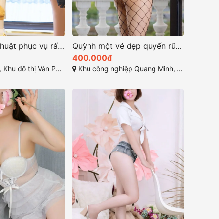
Tố Trinh Kỹ thuật phục vụ rất điêu luyện
Quỳnh một vẻ đẹp quyến rũ mạnh mẽ
400.000đ
n Phú, Quang Trung, Hà Đông, Hà Nội
Khu công nghiệp Quang Minh, Quang Minh, Mê Linh, Hà Nội