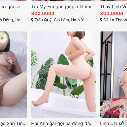
Ngọc Linh là một cô gái sở hữu vẻ đẹp cuốn hút khó cưỡng
Trà My Em gái gọi gia lâm xinh dâm ngọt ngào
300.000đ
300.000đ
Đông, Hà Nội
Trâu Quỳ, Gia Lâm, Hà Nội
Đê La Thành, Thành Cô
Phương Hồng – Đặc Sản Tình Yêu Tại Kim Giang, Thanh Xuân, Hà Nội
Hải Anh gái gọi hà đông dâm đãng