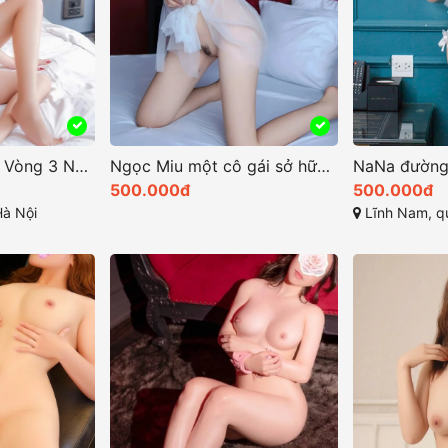
Hải Như Mặt Xinh Vòng 3 Ngon Cực Đỉnh
Ngọc Miu một cô gái sở hữu vẻ đẹp quyến rũ và cuốn hút
500.000đ
500.000đ
à Nội
Lĩnh Nam, quậ