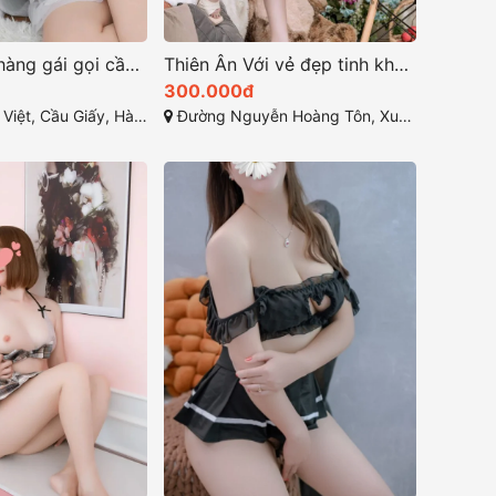
Thiên Ý Em hàng gái gọi cầu giấy ngọt ngào và quyến rũ
Thiên Ân Với vẻ đẹp tinh khôi và thân hình quyến rũ
300.000đ
Cầu Giấy, Hà Nội, Việt Nam
Đường Nguyễn Hoàng Tôn, Xuân La, Tây Hồ, Hà Nội