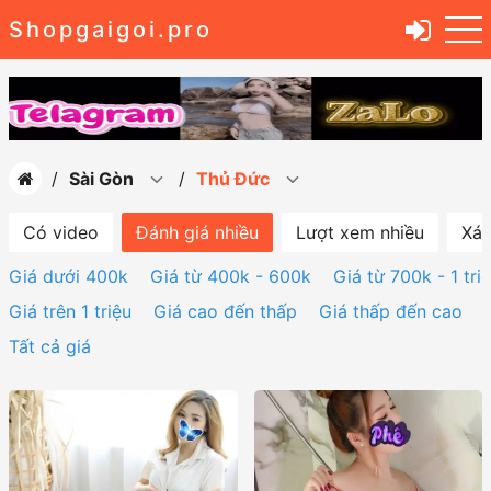
Shopgaigoi.pro
Sài Gòn
Thủ Đức
Có video
Đánh giá nhiều
Lượt xem nhiều
Xác
Giá dưới 400k
Giá từ 400k - 600k
Giá từ 700k - 1 tri
Giá trên 1 triệu
Giá cao đến thấp
Giá thấp đến cao
Tất cả giá