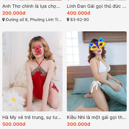
Anh Thơ chính là lựa chọn hoàn hảo của dịch vụ gaigoi
Linh Đan Gái gọi thủ đức Dâm Ngoan Chiều Khách
200.000đ
400.000đ
Đường số 8, Phường Linh Trung, Thủ Đức, Thành phố Hồ Chí Minh
83-62-90
Hà My vẻ trẻ trung, sự tươi tắn và thân hình thon gọn
Kiều Nhi là một gái gọi thủ đức hot với vẻ đẹp quyến rũ
500.000đ
300.000đ