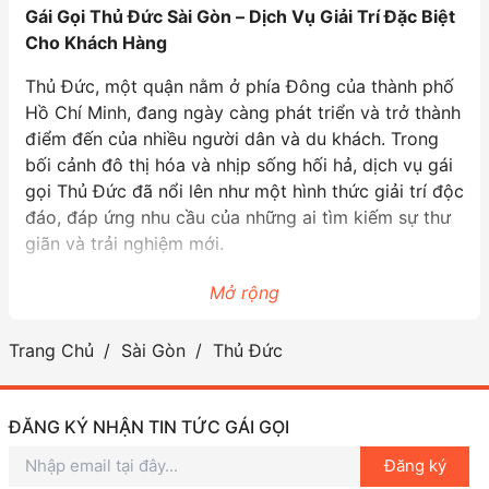
Gái Gọi Thủ Đức Sài Gòn – Dịch Vụ Giải Trí Đặc Biệt
Cho Khách Hàng
Thủ Đức, một quận nằm ở phía Đông của thành phố
Hồ Chí Minh, đang ngày càng phát triển và trở thành
điểm đến của nhiều người dân và du khách. Trong
bối cảnh đô thị hóa và nhịp sống hối hả, dịch vụ gái
gọi Thủ Đức đã nổi lên như một hình thức giải trí độc
đáo, đáp ứng nhu cầu của những ai tìm kiếm sự thư
giãn và trải nghiệm mới.
Dịch vụ gái gọi ở Thủ Đức không chỉ đơn thuần là
Mở rộng
những cuộc gặp gỡ ngẫu nhiên. Nó còn bao gồm vô
vàn các dịch vụ đi kèm, từ những buổi tiệc nhỏ đến
Trang Chủ
Sài Gòn
Thủ Đức
những sự kiện đặc biệt, với sự xuất hiện của các cô
gái xinh đẹp, thông minh và năng động. Những
người làm trong ngành này thường được đào tạo bài
ĐĂNG KÝ NHẬN TIN TỨC GÁI GỌI
bản, không chỉ về ngoại hình mà còn về kỹ năng
Đăng ký
giao tiếp, làm hài lòng khách hàng.