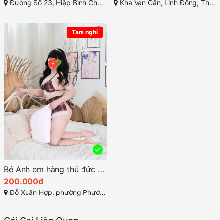
Đường Số 23, Hiệp Bình Chánh, Thủ Đức
Kha Vạn Cân, Linh Đông, Thủ Đức, Hồ Chí Minh
Tạm nghỉ
Bé Anh em hàng thủ đức giá rẻ vú buym đẹp làm tình bài bản
200.000đ
Đỗ Xuân Hợp, phường Phước Long B, TP. Thủ Đức