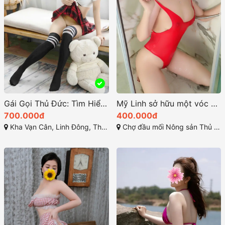
Gái Gọi Thủ Đức: Tìm Hiểu Thông Tin Mới Nhất 2025
Mỹ Linh sở hữu một vóc dáng quyến rũ
700.000đ
400.000đ
Kha Vạn Cân, Linh Đông, Thủ Đức, Hồ Chí Minh
Chợ đầu mối Nông sản Thủ Đức, Quốc lộ 1A, Tam Bình, Thành Phố Thủ Đức, Thành phố Hồ Chí Minh