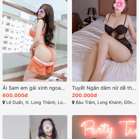
Ái Sam em gái xinh ngoan thân hình nóng bỏng
Tuyết Ngân dâm nữ dễ thương với vẻ ngoài ngọt ngào
600.000đ
200.000đ
Lê Duẩn, tt. Long Thành, Long Thành, Đồng Nai
Bàu Trâm, Long Khánh, Đồng Nai