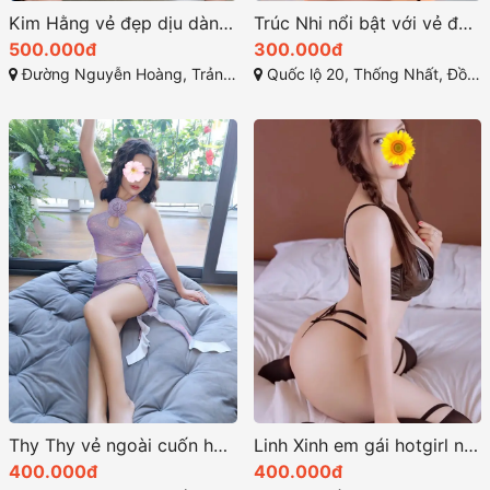
Kim Hằng vẻ đẹp dịu dàng chân dài quyến rũ
Trúc Nhi nổi bật với vẻ đẹp quyến rũ hoàn hảo
500.000đ
300.000đ
Đường Nguyễn Hoàng, Trảng Bom, Đồng Nai
Quốc lộ 20, Thống Nhất, Đồng Nai
Thy Thy vẻ ngoài cuốn hút và tính cách thân thiện
Linh Xinh em gái hotgirl nóng bỏng đầy quyến rũ
400.000đ
400.000đ