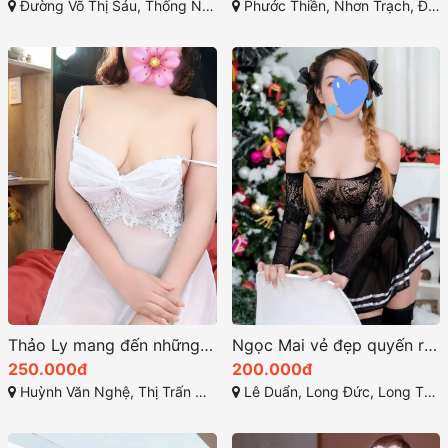
Đường Võ Thị Sáu, Thống Nhất, Thành phố Biên Hòa, Đồng Nai
Phước Thiền, Nhơn Trạch, Đồng Nai
Thảo Ly mang đến những kỹ năng làm tình điêu luyện
Ngọc Mai vẻ đẹp quyến rũ sức hấp dẫn lôi cuốn
250.000đ
200.000đ
Huỳnh Văn Nghệ, Thị Trấn Hiệp Phước, Nhơn Trạch, Đồng Nai
Lê Duẩn, Long Đức, Long Thành, Đồng Nai