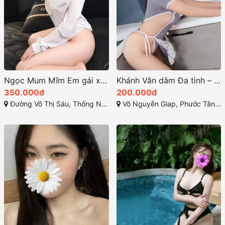
Ngọc Mum Mĩm Em gái xinh xắn làm tình chất
Khánh Vân dâm Đa tình – sexy khiêu gợi
350.000đ
200.000đ
Đường Võ Thị Sáu, Thống Nhất, Thành phố Biên Hòa, Đồng Nai
Võ Nguyễn Giap, Phước Tân, Biên Hòa, Đồng Nai