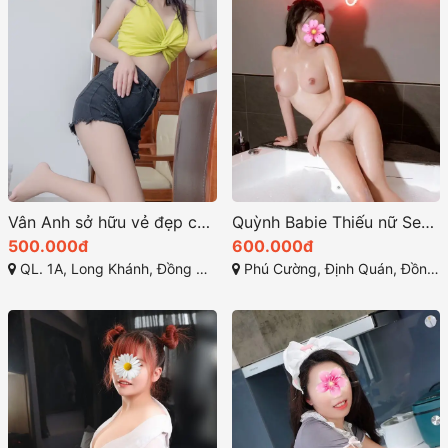
Vân Anh sở hữu vẻ đẹp cuốn hút cùng vóc dáng hoàn hảo
Quỳnh Babie Thiếu nữ Sexy – Dáng xinh ngực đẹp
500.000đ
600.000đ
QL. 1A, Long Khánh, Đồng Nai
Phú Cường, Định Quán, Đồng Nai