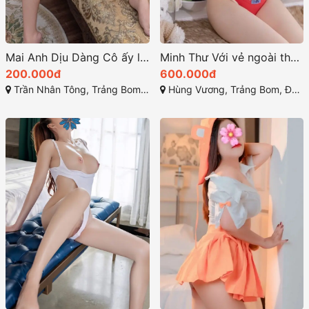
Mai Anh Dịu Dàng Cô ấy là một hình mẫu quyến rũ
Minh Thư Với vẻ ngoài thu hút cùng làn da trắng mịn màng
200.000đ
600.000đ
Trần Nhân Tông, Trảng Bom, Đồng Nai
Hùng Vương, Trảng Bom, Đồng Nai