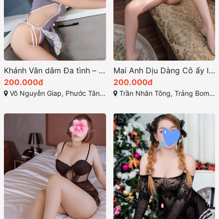
Khánh Vân dâm Đa tình – sexy khiêu gợi
Mai Anh Dịu Dàng Cô ấy là một hình mẫu quyến rũ
200.000đ
200.000đ
Võ Nguyễn Giap, Phước Tân, Biên Hòa, Đồng Nai
Trần Nhân Tông, Trảng Bom, Đồng Nai