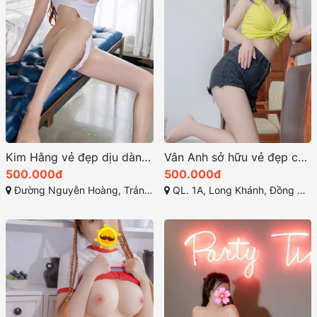
Kim Hằng vẻ đẹp dịu dàng chân dài quyến rũ
Vân Anh sở hữu vẻ đẹp cuốn hút cùng vóc dáng hoàn hảo
500.000đ
500.000đ
Đường Nguyễn Hoàng, Trảng Bom, Đồng Nai
QL. 1A, Long Khánh, Đồng Nai