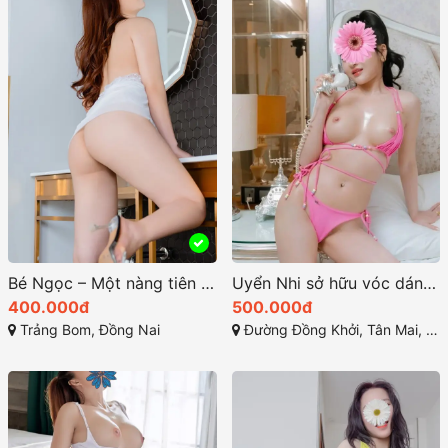
Bé Ngọc – Một nàng tiên xinh đẹp và dễ thương
Uyển Nhi sở hữu vóc dáng chuẩn mực đường cong quyến rũ
400.000đ
500.000đ
Trảng Bom, Đồng Nai
Đường Đồng Khởi, Tân Mai, Biên Hòa, Đồng Nai