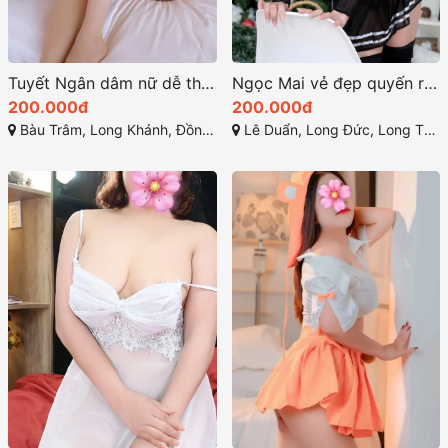
Tuyết Ngân dâm nữ dễ thương với vẻ ngoài ngọt ngào
Ngọc Mai vẻ đẹp quyến rũ sức hấp dẫn lôi cuốn
200.000đ
200.000đ
Bàu Trâm, Long Khánh, Đồng Nai
Lê Duẩn, Long Đức, Long Thành, Đồng Nai