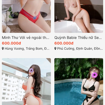
Minh Thư Với vẻ ngoài thu hút cùng làn da trắng mịn màng
Quỳnh Babie Thiếu nữ Sexy – Dáng xinh ngực đẹp
600.000đ
600.000đ
Hùng Vương, Trảng Bom, Đồng Nai
Phú Cường, Định Quán, Đồng Nai