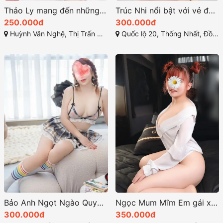
Thảo Ly mang đến những kỹ năng làm tình điêu luyện
Trúc Nhi nổi bật với vẻ đẹp quyến rũ hoàn hảo
250.000đ
300.000đ
Huỳnh Văn Nghệ, Thị Trấn Hiệp Phước, Nhơn Trạch, Đồng Nai
Quốc lộ 20, Thống Nhất, Đồng Nai
Bảo Anh Ngọt Ngào Quyến Rũ
Ngọc Mum Mĩm Em gái xinh xắn làm tình chất
300.000đ
350.000đ