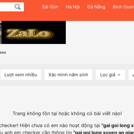
Sài Gòn
Hà Nội
Đà Nẵng
Bình Dươ
""
Lượt xem nhiều
Xác minh năm sinh
Lọc giá
Trang không tồn tại hoặc không có bài viết nào!
 checker! Hiện chưa có em nào hoạt động tại
"
gai goi long 
u anh em checker cần thông tin
"
gai goi long xuyen an gia