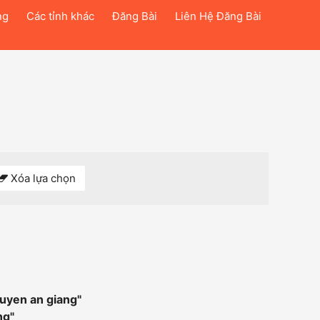
ng
Các tỉnh khác
Đăng Bài
Liên Hệ Đăng Bài
Xóa lựa chọn
xuyen an giang
"
ng
"