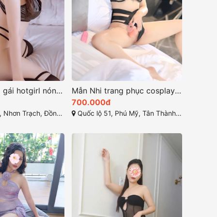
Linh Xinh em gái hotgirl nóng bỏng đầy quyến rũ
Mẫn Nhi trang phục cosplay đầy sáng tạo sexy
700.000đ
hơn Trạch, Đồng Nai
Quốc lộ 51, Phú Mỹ, Tân Thành, Bà Rịa - Vũng Tàu