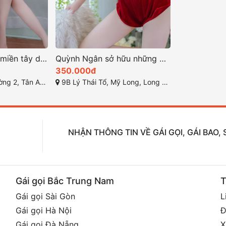
Trâm Anh em gái miền tây dâm xinh
Quỳnh Ngân sở hữu những đường cong quyến rũ
350.000đ
 Tân An, Long An
9B Lý Thái Tổ, Mỹ Long, Long Xuyên, An Giang
NHẬN THÔNG TIN VỀ GÁI GỌI, GÁI BAO
Gái gọi Bắc Trung Nam
T
Gái gọi Sài Gòn
L
Gái gọi Hà Nội
Đ
Gái gọi Đà Nẵng
X