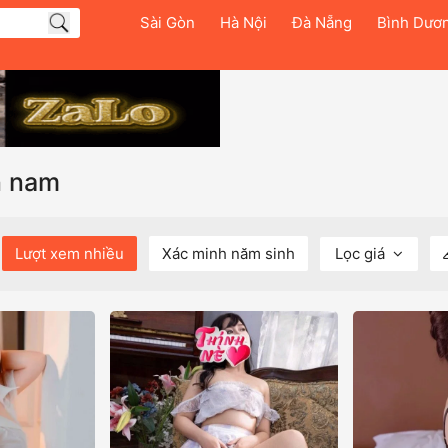
Sài Gòn
Hà Nội
Đà Nẵng
Bình Dươ
n nam
Lượt xem nhiều
Xác minh năm sinh
Lọc giá