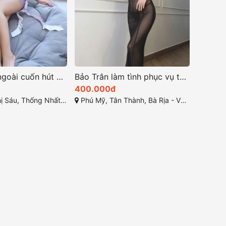
Thy Thy vẻ ngoài cuốn hút và tính cách thân thiện
Bảo Trân làm tình phục vụ tốt làm tình giỏi
400.000đ
Nhất, Thành phố Biên Hòa, Đồng Nai
Phú Mỹ, Tân Thành, Bà Rịa - Vũng Tàu