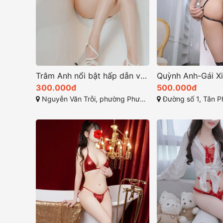
Trâm Anh nổi bật hấp dẫn và kỹ năng phục vụ chuyên nghiệp
300.000đ
500.000đ
Nguyễn Văn Trỗi, phường Phước Hưng, Bà Rịa, Bà Rịa - Vũng Tàu
Đường số 1, Tân Phước, Tân Thà