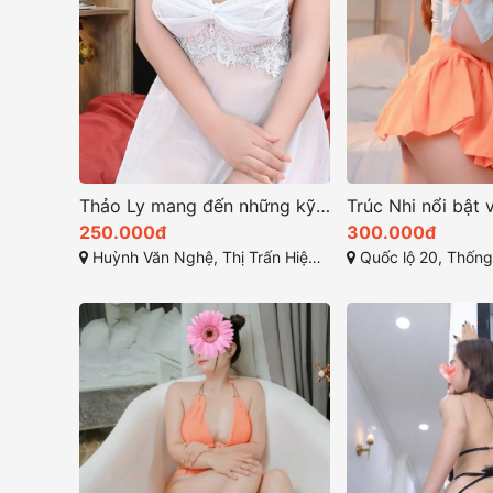
Thảo Ly mang đến những kỹ năng làm tình điêu luyện
250.000đ
300.000đ
Huỳnh Văn Nghệ, Thị Trấn Hiệp Phước, Nhơn Trạch, Đồng Nai
Quốc lộ 20, Thống N