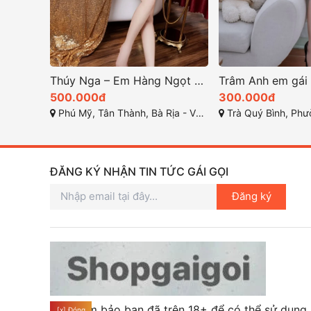
Thúy Nga – Em Hàng Ngọt Ngào chính là lựa chọn lý tưởng
500.000đ
300.000đ
Phú Mỹ, Tân Thành, Bà Rịa - Vũng Tàu
Trà Quý Bình, Phường 2,
ĐĂNG KÝ NHẬN TIN TỨC GÁI GỌI
Đăng ký
Hãy đảm bảo bạn đã trên 18+ để có thể sử dụng
[x] Đóng