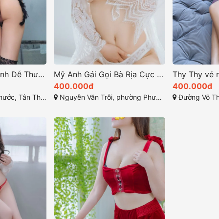
Quỳnh Anh-Gái Xinh Dễ Thương Thương Hiệu Dịch Vụ Đỉnh Cao
Mỹ Anh Gái Gọi Bà Rịa Cực Kỳ Hấp Dẫn
400.000đ
400.000đ
nh, Bà Rịa - Vũng Tàu
Nguyễn Văn Trỗi, phường Phước Hưng, Bà Rịa, Bà Rịa - Vũng Tàu
Đường Võ Thị Sáu, Thống 