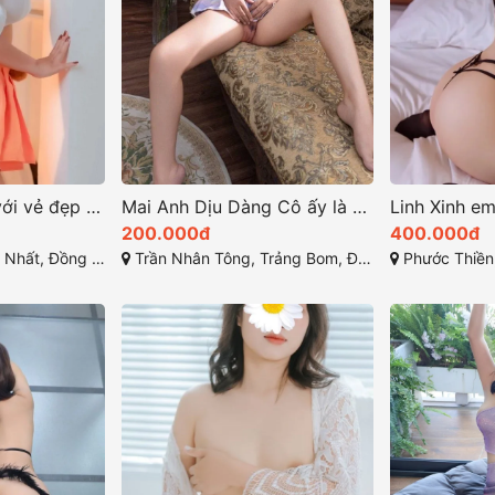
Trúc Nhi nổi bật với vẻ đẹp quyến rũ hoàn hảo
Mai Anh Dịu Dàng Cô ấy là một hình mẫu quyến rũ
200.000đ
400.000đ
hất, Đồng Nai
Trần Nhân Tông, Trảng Bom, Đồng Nai
Phước Thiền, N