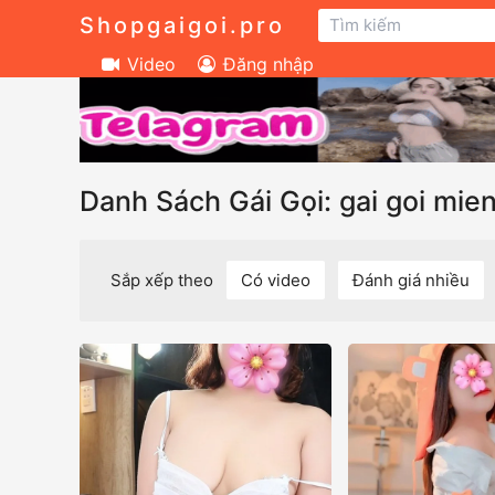
Shopgaigoi.pro
Video
Đăng nhập
Danh Sách Gái Gọi: gai goi mie
Sắp xếp theo
Có video
Đánh giá nhiều