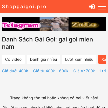
Shopgaigoi.pro
Danh Sách Gái Gọi: gai goi mien
nam
Có video
Đánh giá nhiều
Lượt xem nhiều
Xác
Giá dưới 400k
Giá từ 400k - 600k
Giá từ 700k - 1 tri
Trang không tồn tại hoặc không có bài viết nào!
Xin lỗi anh em checker! Hiện chưa có em nào hoạt động