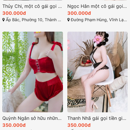
Thủy Chi, một cô gái gọi mỹ tho với vóc dáng cuốn hút
Ngọc Hân một cô gái gọi rạch giá xinh xắn vẻ đẹp ngọt ngào
300.000đ
300.000đ
Ấp Bắc, Phường 10, Thành phố Mỹ Tho, Tiền Giang
Đường Phạm Hùng, Vĩnh Lạc, Rạch Giá, Kiên Giang
Quỳnh Ngân sở hữu những đường cong quyến rũ
Thanh Nhã gái gọi tiền giang sở hữu đường cong quyến rũ
350.000đ
350.000đ