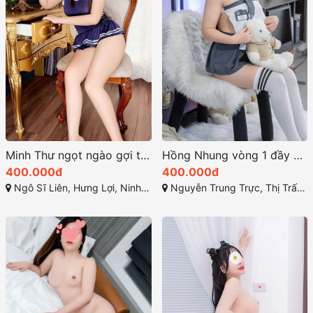
Minh Thư ngọt ngào gợi tình quyến rũ nhất cần thơ
Hồng Nhung vòng 1 đầy đặn và bờ mông tròn trịa săn chắc
400.000đ
400.000đ
Ngô Sĩ Liên, Hưng Lợi, Ninh Kiều, Cần Thơ
Nguyễn Trung Trực, Thị Trấn Bến Lức, Bến Lức, Long An