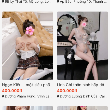
9B Lý Thái Tổ, Mỹ Long, Long Xuyên, An Giang
Ấp Bắc, Phường 10, Thành phố Mỹ Tho, Tiền Giang
Ngọc Kiều – một siêu phẩm cuồng nhiệt ở rạch giá
Linh Chi thân hình hấp dẫn khó chối từ
400.000đ
400.000đ
Đường Phạm Hùng, Vĩnh Lạc, Rạch Giá, Kiên Giang
Đường Lương Định Của, Cái Khế, Ninh Kiều, Cần Thơ