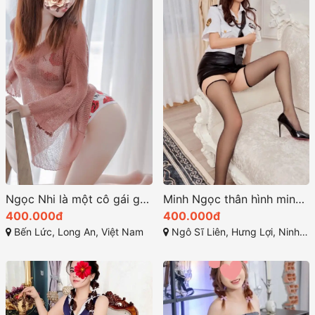
Ngọc Nhi là một cô gái gọi bến lức xinh đẹp và thu hút
Minh Ngọc thân hình minh dây và quyến rũ
400.000đ
400.000đ
Bến Lức, Long An, Việt Nam
Ngô Sĩ Liên, Hưng Lợi, Ninh Kiều, Cần Thơ