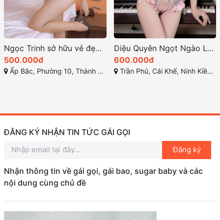
Ngọc Trinh sở hữu vẻ đẹp thanh thoát với vóc dáng cân đối
Diệu Quyên Ngọt Ngào Làm Tình Đỉnh
500.000đ
600.000đ
Ấp Bắc, Phường 10, Thành phố Mỹ Tho, Tiền Giang
Trần Phú, Cái Khế, Ninh Kiều, Cần Thơ
ĐĂNG KÝ NHẬN TIN TỨC GÁI GỌI
Đăng ký
Nhận thông tin về gái gọi, gái bao, sugar baby và các
nội dung cùng chủ đề