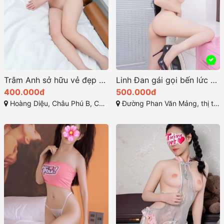
Trâm Anh sở hữu vẻ đẹp đầy cuốn hút với nụ cười duyên dáng
Linh Đan gái gọi bến lức sở hữu một ngoại hình thu hút
400.000đ
500.000đ
Hoàng Diệu, Châu Phú B, Châu Đốc, An Giang
Đường Phan Văn Mảng, thị trấn Bến Lức, huyện Bến Lức, tỉnh Long An