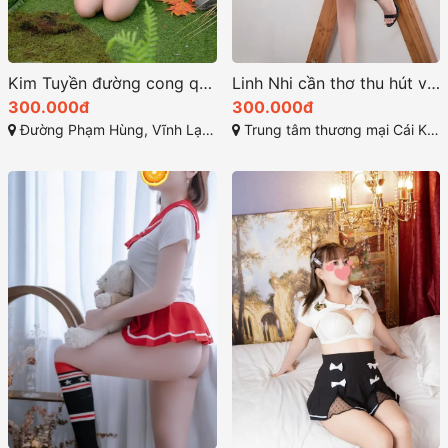
Kim Tuyền đường cong quyến rũ hoàn hảo
Linh Nhi cần thơ thu hút với ánh mắt đầy quyến rũ
300.000đ
300.000đ
Đường Phạm Hùng, Vĩnh Lạc, Rạch Giá, Kiên Giang
Trung tâm thương mại Cái Khế, Cái Khế, Ninh Kiều, Cần Thơ