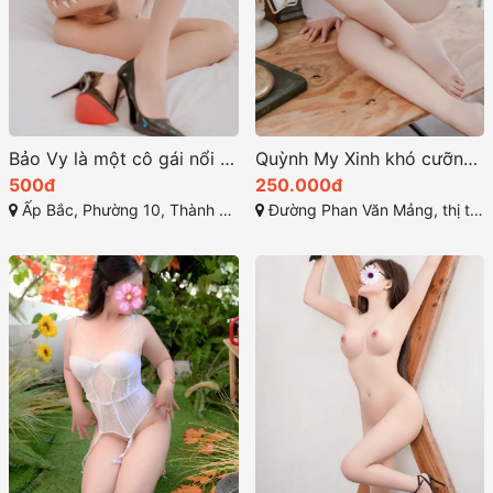
Bảo Vy là một cô gái nổi bật với vẻ đẹp mê hoặc
Quỳnh My Xinh khó cưỡng – body ngon
500đ
250.000đ
Ấp Bắc, Phường 10, Thành phố Mỹ Tho, Tiền Giang
Đường Phan Văn Mảng, thị trấn Bến Lức, Bến Lức, Long An