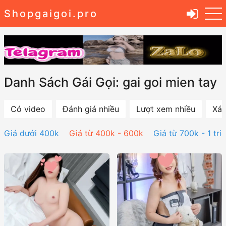
Shopgaigoi.pro
Danh Sách Gái Gọi: gai goi mien tay
Có video
Đánh giá nhiều
Lượt xem nhiều
Xác
Giá dưới 400k
Giá từ 400k - 600k
Giá từ 700k - 1 tri