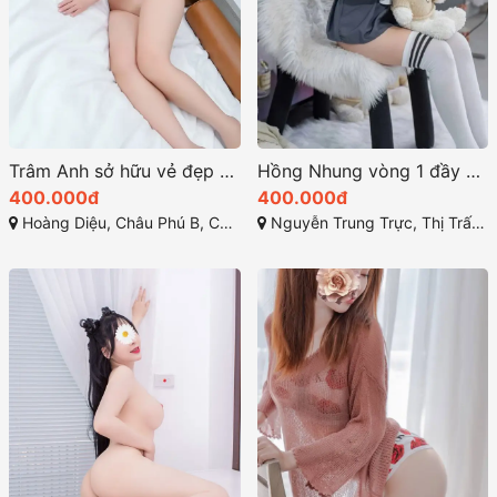
Trâm Anh sở hữu vẻ đẹp đầy cuốn hút với nụ cười duyên dáng
Hồng Nhung vòng 1 đầy đặn và bờ mông tròn trịa săn chắc
400.000đ
400.000đ
Hoàng Diệu, Châu Phú B, Châu Đốc, An Giang
Nguyễn Trung Trực, Thị Trấn Bến Lức, Bến Lức, Long An