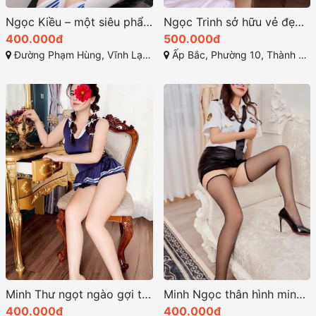
Ngọc Kiều – một siêu phẩm cuồng nhiệt ở rạch giá
Ngọc Trinh sở hữu vẻ đẹp thanh thoát với vóc dáng cân đối
400.000đ
500.000đ
Đường Phạm Hùng, Vĩnh Lạc, Rạch Giá, Kiên Giang
Ấp Bắc, Phường 10, Thành phố Mỹ Tho, Tiền Giang
Minh Thư ngọt ngào gợi tình quyến rũ nhất cần thơ
Minh Ngọc thân hình minh dây và quyến rũ
400.000đ
400.000đ