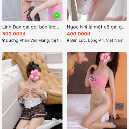
Linh Đan gái gọi bến lức sở hữu một ngoại hình thu hút
Ngọc Nhi là một cô gái gọi bến lức xinh đẹp và thu hút
500.000đ
400.000đ
Đường Phan Văn Mảng, thị trấn Bến Lức, huyện Bến Lức, tỉnh Long An
Bến Lức, Long An, Việt Nam