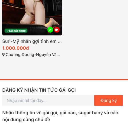
Đã xác thực
✓
Suri-Mỹ nhân gợi tình em gái rất dâm rất xinh
1.000.000đ
Chương Dương-Nguyễn Văn Cừ-TP quy Nhơn Bình Định
ĐĂNG KÝ NHẬN TIN TỨC GÁI GỌI
Đăng ký
Nhận thông tin về gái gọi, gái bao, sugar baby và các
nội dung cùng chủ đề