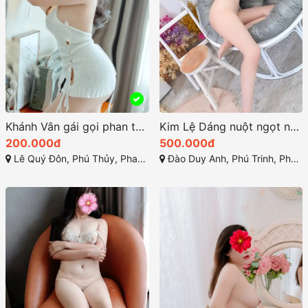
Khánh Vân gái gọi phan thiết ghi điểm bởi khả năng làm tình điêu luyện
Kim Lệ Dáng nuột ngọt ngào dịch vụ mê ly
200.000đ
500.000đ
Lê Quý Đôn, Phú Thủy, Phan Thiết, Bình Thuận
Đào Duy Anh, Phú Trinh, Phan Thiết, Bình Thuận