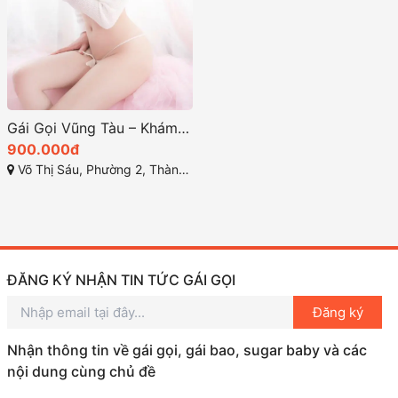
Gái Gọi Vũng Tàu – Khám Phá Thế Giới Giải Trí Đặc Biệt năm 2025
900.000đ
Võ Thị Sáu, Phường 2, Thành phố Vũng Tầu, Bà Rịa - Vũng Tàu
ĐĂNG KÝ NHẬN TIN TỨC GÁI GỌI
Đăng ký
Nhận thông tin về gái gọi, gái bao, sugar baby và các
nội dung cùng chủ đề