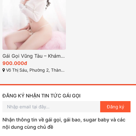
Gái Gọi Vũng Tàu – Khám Phá Thế Giới Giải Trí Đặc Biệt năm 2025
900.000đ
Võ Thị Sáu, Phường 2, Thành phố Vũng Tầu, Bà Rịa - Vũng Tàu
ĐĂNG KÝ NHẬN TIN TỨC GÁI GỌI
Đăng ký
Nhận thông tin về gái gọi, gái bao, sugar baby và các
nội dung cùng chủ đề