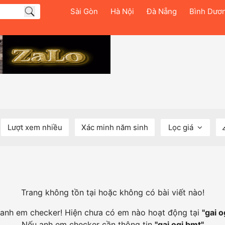
Sài Gòn
Hà Nội
Đà Nẵng
Bình Dươ
Lượt xem nhiều
Xác minh năm sinh
Lọc giá
Trang không tồn tại hoặc không có bài viết nào!
i anh em checker! Hiện chưa có em nào hoạt động tại
"
gai o
Nếu anh em checker cần thông tin
"
gai ogi bmt
"