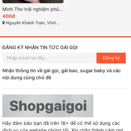
Minh Thư trải nghiệm phút giây thăng hoa không thể quên
400đ
Nguyễn Khánh Toàn, Vĩnh Hải, Nha Trang
ĐĂNG KÝ NHẬN TIN TỨC GÁI GỌI
Đăng ký
Nhận thông tin về gái gọi, gái bao, sugar baby và các
nội dung cùng chủ đề
Hãy đảm bảo bạn đã trên 18+ để có thể sử dụng các
dịch vụ của website chúng tôi. Xin chân thành cảm ơn!