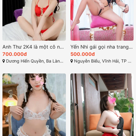
Anh Thư 2K4 là một cô nàng cực kỳ xinh đẹp và đáng yêu
Yến Nhi gái gọi nha trang có nụ cười tỏa nắng và ánh mắt quyến rũ
700.000đ
500.000đ
Dương Hiến Quyền, Ba Làng, Vĩnh Hòa, Nha Trang, Khánh Hòa
Nguyễn Biểu, Vĩnh Hải, TP Nha Trang, Khánh Hòa