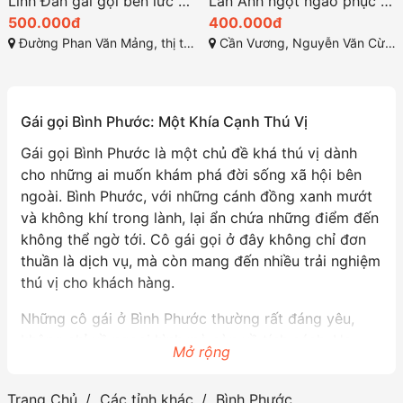
Linh Đan gái gọi bến lức sở hữu một ngoại hình thu hút
Lan Anh ngọt ngào phục vụ nhiệt tình
500.000đ
400.000đ
Đường Phan Văn Mảng, thị trấn Bến Lức, huyện Bến Lức, tỉnh Long An
Cần Vương, Nguyễn Văn Cừ, Quy Nhơn, Bình Định
Gái gọi Bình Phước: Một Khía Cạnh Thú Vị
Gái gọi Bình Phước là một chủ đề khá thú vị dành
cho những ai muốn khám phá đời sống xã hội bên
ngoài. Bình Phước, với những cánh đồng xanh mướt
và không khí trong lành, lại ẩn chứa những điểm đến
không thể ngờ tới. Cô gái gọi ở đây không chỉ đơn
thuần là dịch vụ, mà còn mang đến nhiều trải nghiệm
thú vị cho khách hàng.
Những cô gái ở Bình Phước thường rất đáng yêu,
không chỉ về ngoại hình mà còn về tính cách. Họ
Mở rộng
thân thiện và hòa đồng, giúp khách hàng có những
giây phút thư giãn thoải mái. Tại đây, bạn có thể gặp
Trang Chủ
Các tỉnh khác
Bình Phước