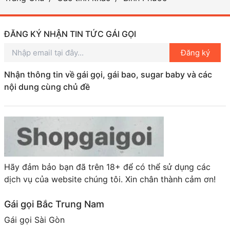
gỡ những cô gái đến từ nhiều nơi khác nhau, mỗi
người đều có một câu chuyện riêng.
Tuy nhiên, nếu bạn đang tìm kiếm một trải nghiệm cá
ĐĂNG KÝ NHẬN TIN TỨC GÁI GỌI
nhân hơn, hãy nhớ tìm hiểu kỹ và chọn lựa cẩn thận.
Đăng ký
Quan trọng nhất là sự tôn trọng và thoải mái cho cả
hai bên. Gái gọi Bình Phước thực sự là một phần thú
Nhận thông tin về gái gọi, gái bao, sugar baby và các
vị của cuộc sống nơi đây mà không phải ai cũng biết
nội dung cùng chủ đề
đến.
Hãy đảm bảo bạn đã trên 18+ để có thể sử dụng các
dịch vụ của website chúng tôi. Xin chân thành cảm ơn!
Gái gọi Bắc Trung Nam
Gái gọi Sài Gòn