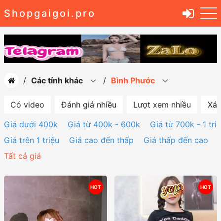
Shopgaigoi.pro
Các tỉnh khác
Bình Phước
Có video
Đánh giá nhiều
Lượt xem nhiều
Xác
Giá dưới 400k
Giá từ 400k - 600k
Giá từ 700k - 1 tri
Giá trên 1 triệu
Giá cao đến thấp
Giá thấp đến cao
Tất cả giá
HOT
HOT