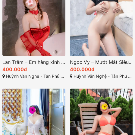
Lan Trâm – Em hàng xinh đẹp, đầy quyến rũ, và kỹ năng đỉnh
Ngọc Vy – Mướt Mát Siêu Cuốn Hút, Dâm Dâm Đa Tình
400.000đ
400.000đ
Huỳnh Văn Nghệ - Tân Phú - Đồng Xoài
Huỳnh Văn Nghệ - Tân Phú - Đồng Xoài