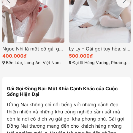
Ly Ly – Gái gọi tuy hòa, siêu phẩm gái đẹp miền tây lên sóng tại phú yên
Khánh Vân dâm Đa tình – sexy khiêu gợi
500.000đ
200.000đ
Đại lộ Hùng Vương, Phường 7, Tuy Hòa, Phú Yên
Võ Nguyễn Giap, Phước Tân, Biên Hòa, Đồng Nai
Gái Gọi Đồng Nai: Một Khía Cạnh Khác của Cuộc
Sống Hiện Đại
Đồng Nai không chỉ nổi tiếng với những cảnh đẹp
thiên nhiên và những khu công nghiệp sầm uất mà
còn là nơi có dịch vụ gái gọi khá phong phú. Gái gọi
Đồng Nai thường mang đến cho khách hàng những