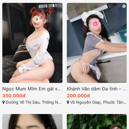
Ngọc Mum Mĩm Em gái xinh xắn làm tình chất
Khánh Vân dâm Đa tình – sexy khiêu gợi
350.000đ
200.000đ
Đường Võ Thị Sáu, Thống Nhất, Thành phố Biên Hòa, Đồng Nai
Võ Nguyễn Giap, Phước Tân, Biên Hòa, Đồng Nai