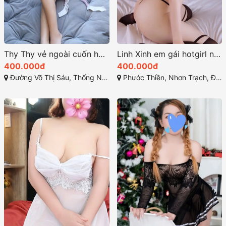
Thy Thy vẻ ngoài cuốn hút và tính cách thân thiện
Linh Xinh em gái hotgirl nóng bỏng đầy quyến rũ
400.000đ
400.000đ
Đường Võ Thị Sáu, Thống Nhất, Thành phố Biên Hòa, Đồng Nai
Phước Thiền, Nhơn Trạch, Đồng Nai