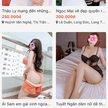
Thảo Ly mang đến những kỹ năng làm tình điêu luyện
Ngọc Mai vẻ đẹp quyến rũ sức hấp dẫn lôi cuốn
250.000đ
200.000đ
Huỳnh Văn Nghệ, Thị Trấn Hiệp Phước, Nhơn Trạch, Đồng Nai
Lê Duẩn, Long Đức, Long Thành, Đồng Nai
Ái Sam em gái xinh ngoan thân hình nóng bỏng
Tuyết Ngân dâm nữ dễ thương với vẻ ngoài ngọt ngào