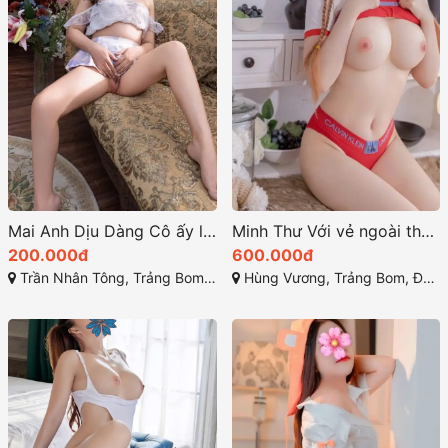
Mai Anh Dịu Dàng Cô ấy là một hình mẫu quyến rũ
Minh Thư Với vẻ ngoài thu hút cùng làn da trắng mịn màng
200.000đ
600.000đ
Trần Nhân Tông, Trảng Bom, Đồng Nai
Hùng Vương, Trảng Bom, Đồng Nai