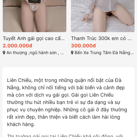
Tuyết Anh gái gọi cao cấp đà nẵng là em
Thanh Trúc 300k em có một vẻ đẹp thật sự cuốn hút
2.000.000đ
300.000đ
An thượng ,ngũ hành sơn , đà nẵng
Bến Xe Trung Tâm Đà Nẵng, Tôn Đức Thắng, Liên Chiểu, Đà Nẵng
Liên Chiểu, một trong những quận nổi bật của Đà
Nẵng, không chỉ nổi tiếng với bãi biển và cảnh đẹp
mà còn với dịch vụ gái gọi. Gái gọi Liên Chiểu
thường thu hút nhiều bạn trẻ vì sự đa dạng và sự
phục vụ chuyên nghiệp. Những cô gái ở đây thường
rất xinh đẹp, thân thiện và biết cách làm hài lòng
khách hàng.
Thị trường gái gọi tại Liên Chiểu khá sôi động, với