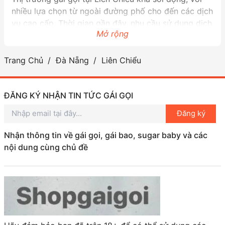
nhiều lựa chọn từ ngoài đường phố cho đến các dịch
vụ cao cấp. Thời gian gần đây, nhu cầu sử dụng dịch
Mở rộng
vụ này đã tăng cao, khiến cho nhiều người tìm đến
để giải tỏa căng thẳng sau một ngày làm việc dài.
Trang Chủ
Đà Nẵng
Liên Chiểu
Tuy nhiên, khi tìm kiếm gái gọi ở Liên Chiểu, bạn nên
cẩn thận để tránh những rủi ro không cần thiết. Quan
trọng là chọn những nguồn cung cấp dịch vụ uy tín
ĐĂNG KÝ NHẬN TIN TỨC GÁI GỌI
và chú ý đến việc bảo vệ sức khỏe của chính mình.
Đăng ký
Nếu bạn đang ở Đà Nẵng và muốn tìm kiếm những
trải nghiệm mới lạ, gái gọi Liên Chiểu có thể là một ý
Nhận thông tin về gái gọi, gái bao, sugar baby và các
tưởng thú vị. Nhưng nhớ luôn giữ an toàn nhé!
nội dung cùng chủ đề