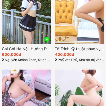
Gái Gọi Hà Nội: Hướng Dẫn Để Tìm Kiếm Dịch Vụ Gải Trí Tại Thủ Đô
Tố Trinh Kỹ thuật phục vụ rất điêu luyện
600.000đ
400.000đ
Nguyễn Khánh Toàn, Quan Hoa, Cầu Giấy, TP Hà Nội
Phố Văn Phú, Khu đô thị Văn Phú, Quang Trung, Hà Đông, Hà Nội