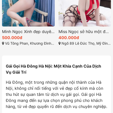
Minh Ngọc Xinh đẹp duyên dáng vui vẻ nhiệt tình
Miss Ngọc sở hữu một đường nét quyến rũ
500.000đ
400.000đ
Vũ Tông Phan, Khương Đình, Thanh Xuân, Hà Nội
Ngõ 89 Lê Đức Thọ, Mỹ Đình 2, Từ Liêm, Hà Nội
Gái Gọi Hà Đông Hà Nội: Một Khía Cạnh Của Dịch
Vụ Giải Trí
Hà Đông, một trong những quận nội thành của Hà
Nội, không chỉ nổi tiếng với vẻ đẹp cổ kính mà còn
thu hút sự quan tâm từ dịch vụ gái gọi. Gái gọi Hà
Đông mang đến sự lựa chọn phong phú cho khách
hàng, từ vẻ đẹp quyến rũ đến dịch vụ chuyên nghiệp.