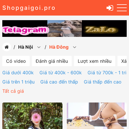
Shopgaigoi.pro
Hà Nội
Hà Đông
Có video
Đánh giá nhiều
Lượt xem nhiều
Xác
Giá dưới 400k
Giá từ 400k - 600k
Giá từ 700k - 1 tri
Giá trên 1 triệu
Giá cao đến thấp
Giá thấp đến cao
Tất cả giá