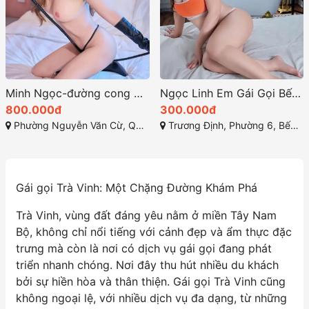
Minh Ngọc-đường cong đầy quyến rũ nét đẹp tinh tế
Ngọc Linh Em Gái Gọi Bến Tre Dịu Dàng
800.000đ
300.000đ
Phường Nguyễn Văn Cừ, Quy Nhơn, Bình Định
Trương Định, Phường 6, Bến Tre, Bến Tre
Gái gọi Trà Vinh: Một Chặng Đường Khám Phá
Trà Vinh, vùng đất đáng yêu nằm ở miền Tây Nam
Bộ, không chỉ nổi tiếng với cảnh đẹp và ẩm thực đặc
trưng mà còn là nơi có dịch vụ gái gọi đang phát
triển nhanh chóng. Nơi đây thu hút nhiều du khách
bởi sự hiền hòa và thân thiện. Gái gọi Trà Vinh cũng
không ngoại lệ, với nhiều dịch vụ đa dạng, từ những