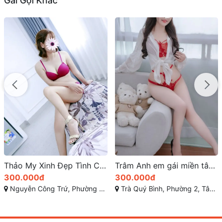
Gái Gọi Khác
Trâm Anh em gái miền tây dâm xinh
Thu Hương gái gọi tuy hòa phú yên max đỉnh chất
300.000đ
400đ
Trà Quý Bình, Phường 2, Tân An, Long An
Đại lộ Hùng Vương, Phường 9, Tuy Hòa, Phú Yên