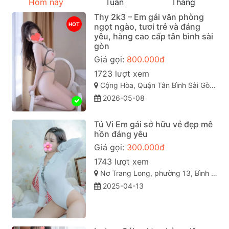
Hôm nay
Tuần
Tháng
Thy 2k3 – Em gái văn phòng
HOT
ngọt ngào, tươi trẻ và đáng
yêu, hàng cao cấp tân bình sài
gòn
Giá gọi:
800.000đ
1723 lượt xem
Cộng Hòa, Quận Tân Bình Sài Gòn ( TP. Hồ Chí Minh )
2026-05-08
Tú Vi Em gái sở hữu vẻ đẹp mê
hồn đáng yêu
Giá gọi:
300.000đ
1743 lượt xem
Nơ Trang Long, phường 13, Bình Thạnh, Thành phố Hồ Chí Minh
2025-04-13