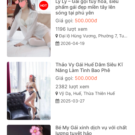
Ly Ly – Gái gọi tuy hòa, siêu
HOT
phẩm gái đẹp miền tây lên
sóng tại phú yên
Giá gọi:
500.000đ
1196 lượt xem
Đại lộ Hùng Vương, Phường 7, Tuy Hòa, Phú Yên
2026-04-19
Thảo Vy Gái Huế Dâm Siêu Kĩ
Năng Làm Tình Bao Phê
Giá gọi:
500.000đ
2382 lượt xem
Vỹ Dạ, Huế, Thừa Thiên Huế
2025-03-27
Bé My Gái xinh dịch vụ với chất
lượng tuyệt hảo