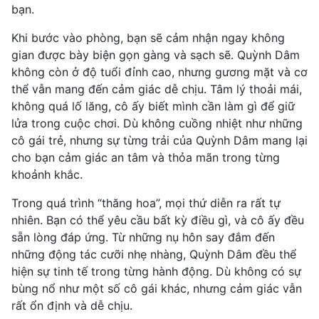
bạn.
Khi bước vào phòng, bạn sẽ cảm nhận ngay không
gian được bày biện gọn gàng và sạch sẽ. Quỳnh Dâm
không còn ở độ tuổi đỉnh cao, nhưng gương mặt và cơ
thể vẫn mang đến cảm giác dễ chịu. Tâm lý thoải mái,
không quá lố lăng, cô ấy biết mình cần làm gì để giữ
lửa trong cuộc chơi. Dù không cuồng nhiệt như những
cô gái trẻ, nhưng sự từng trải của Quỳnh Dâm mang lại
cho bạn cảm giác an tâm và thỏa mãn trong từng
khoảnh khắc.
Trong quá trình “thăng hoa”, mọi thứ diễn ra rất tự
nhiên. Bạn có thể yêu cầu bất kỳ điều gì, và cô ấy đều
sẵn lòng đáp ứng. Từ những nụ hôn say đắm đến
những động tác cưỡi nhẹ nhàng, Quỳnh Dâm đều thể
hiện sự tinh tế trong từng hành động. Dù không có sự
bùng nổ như một số cô gái khác, nhưng cảm giác vẫn
rất ổn định và dễ chịu.