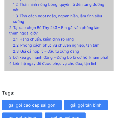
1.2
Thân hình nóng bỏng, quyến rũ đến từng đường
nét
1.3
Tính cách ngọt ngào, ngoan hiền, làm tình siêu
sướng
2
Tại sao chọn Bé Thy 2k3 – Em gái văn phòng làm
thêm ngoài giờ?
2.1
Hàng chuẩn, kiểm định rõ ràng
2.2
Phong cách phục vụ chuyên nghiệp, tận tâm
2.3
Giá cả hợp lý – Đầu tư xứng đáng
3
Lời kêu gọi hành động – Đừng bỏ lỡ cơ hội khám phá!
4
Liên hệ ngay để được phục vụ chu đáo, tận tình!
Tags:
gai goi cao cap sai gon
gái gọi tân bình
gai goi tphcm
gai gu sai gon