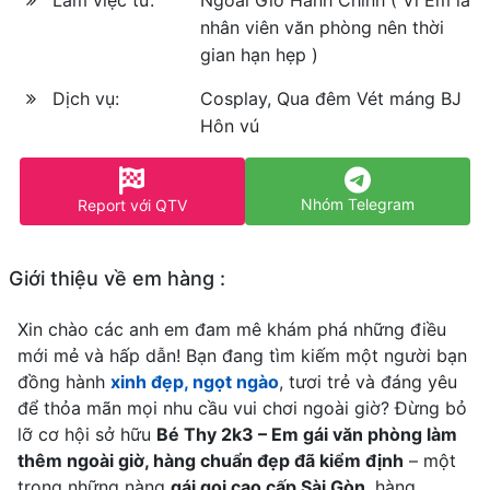
Làm việc từ:
Ngoài Giờ Hành Chính ( Vì Em là
nhân viên văn phòng nên thời
gian hạn hẹp )
Dịch vụ:
Cosplay, Qua đêm Vét máng BJ
Hôn vú
Nhóm Telegram
Report với QTV
Giới thiệu về em hàng :
Xin chào các anh em đam mê khám phá những điều
mới mẻ và hấp dẫn! Bạn đang tìm kiếm một người bạn
đồng hành
xinh đẹp, ngọt ngào
, tươi trẻ và đáng yêu
để thỏa mãn mọi nhu cầu vui chơi ngoài giờ? Đừng bỏ
lỡ cơ hội sở hữu
Bé Thy 2k3 – Em gái văn phòng làm
thêm ngoài giờ, hàng chuẩn đẹp đã kiểm định
– một
trong những nàng
gái gọi cao cấp Sài Gòn
, hàng