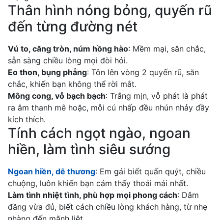
Thân hình nóng bỏng, quyến rũ
đến từng đường nét
Vú to, căng tròn, núm hồng hào
: Mềm mại, săn chắc,
sẵn sàng chiều lòng mọi đòi hỏi.
Eo thon, bụng phẳng
: Tôn lên vòng 2 quyến rũ, săn
chắc, khiến bạn không thể rời mắt.
Mông cong, vỗ bạch bạch
: Trắng mịn, vỗ phát là phát
ra âm thanh mê hoặc, mỗi cú nhấp đều nhún nhảy đầy
kích thích.
Tính cách ngọt ngào, ngoan
hiền, làm tình siêu sướng
Ngoan hiền, dễ thương
: Em gái biết quấn quýt, chiều
chuộng, luôn khiến bạn cảm thấy thoải mái nhất.
Làm tình nhiệt tình, phù hợp mọi phong cách
: Dâm
đãng vừa đủ, biết cách chiều lòng khách hàng, từ nhẹ
nhàng đến mãnh liệt.