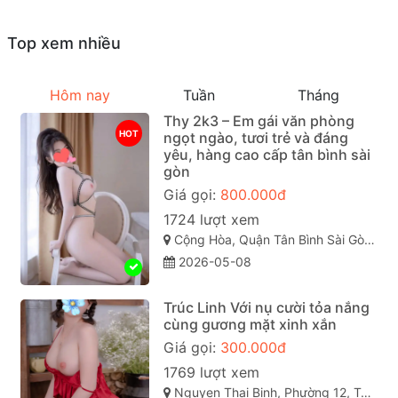
Top xem nhiều
Hôm nay
Tuần
Tháng
Thy 2k3 – Em gái văn phòng
HOT
ngọt ngào, tươi trẻ và đáng
yêu, hàng cao cấp tân bình sài
gòn
Giá gọi:
800.000đ
1724 lượt xem
Cộng Hòa, Quận Tân Bình Sài Gòn ( TP. Hồ Chí Minh )
2026-05-08
Trúc Linh Với nụ cười tỏa nắng
cùng gương mặt xinh xắn
Giá gọi:
300.000đ
1769 lượt xem
Nguyen Thai Binh, Phường 12, Tân Bình, Thành phố Hồ Chí Minh