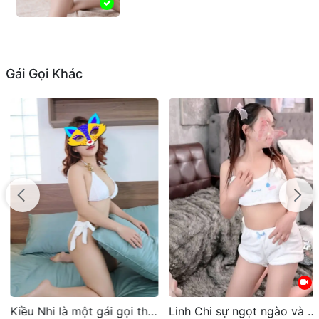
Gái Gọi Khác
Kiều Nhi là một gái gọi thủ đức hot với vẻ đẹp quyến rũ
Linh Chi sự ngọt ngào và dịu dàng của cô bé đáng yêu