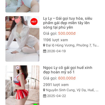
Ly Ly – Gái gọi tuy hòa, siêu
HOT
phẩm gái đẹp miền tây lên
sóng tại phú yên
Giá gọi:
500.000đ
1196 lượt xem
Đại lộ Hùng Vương, Phường 7, Tuy Hòa, Phú Yên
2026-04-19
Ngọc Ly cô gái gọi huế xinh
đẹp hoàn mỹ số 1
Giá gọi:
600.000đ
2991 lượt xem
Nguyễn Sinh Cung, Vỹ Dạ, Huế, Thừa Thiên Huế
2025-04-22