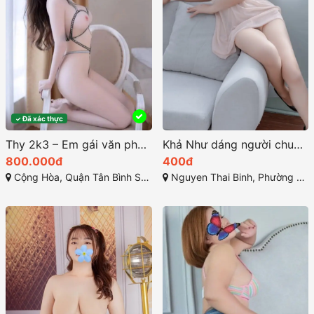
Đã xác thực
✓
Thy 2k3 – Em gái văn phòng ngọt ngào, tươi trẻ và đáng yêu, hàng cao cấp tân bình sài gòn
Khả Như dáng người chuẩn gương mặt thanh tú
800.000đ
400đ
Cộng Hòa, Quận Tân Bình Sài Gòn ( TP. Hồ Chí Minh )
Nguyen Thai Binh, Phường 12, Tân Bình, Thành phố Hồ Chí Minh