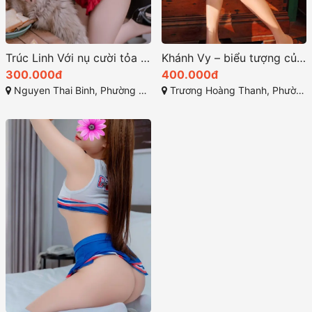
Trúc Linh Với nụ cười tỏa nắng cùng gương mặt xinh xắn
Khánh Vy – biểu tượng của sự quyến rũ và duyên dáng tại Sài Gòn
300.000đ
400.000đ
Nguyen Thai Binh, Phường 12, Tân Bình, Thành phố Hồ Chí Minh
Trương Hoàng Thanh, Phường 12, Tân Bình, Sài Gòn