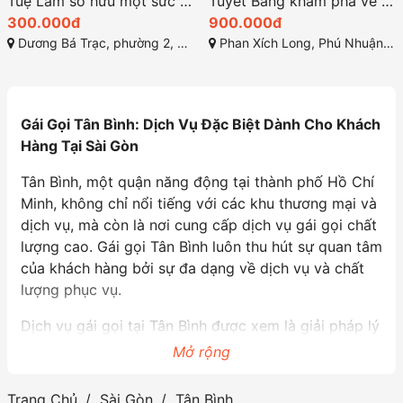
Tuệ Lâm sở hữu một sức hút đầy quyến rũ
Tuyết Băng khám phá vẻ đẹp quyến rũ của em
300.000đ
900.000đ
Dương Bá Trạc, phường 2, Quận 8, Thành phố Hồ Chí Minh
Phan Xích Long, Phú Nhuận, Thành phố Hồ Chí Minh, Việt Nam
Gái Gọi Tân Bình: Dịch Vụ Đặc Biệt Dành Cho Khách
Hàng Tại Sài Gòn
Tân Bình, một quận năng động tại thành phố Hồ Chí
Minh, không chỉ nổi tiếng với các khu thương mại và
dịch vụ, mà còn là nơi cung cấp dịch vụ gái gọi chất
lượng cao. Gái gọi Tân Bình luôn thu hút sự quan tâm
của khách hàng bởi sự đa dạng về dịch vụ và chất
lượng phục vụ.
Dịch vụ gái gọi tại Tân Bình được xem là giải pháp lý
tưởng cho những ai tìm kiếm sự thư giãn và trải
Mở rộng
nghiệm mới mẻ. Các cô gái nơi đây thường được
đánh giá cao về vẻ đẹp, sự quyến rũ cùng với thái
Trang Chủ
Sài Gòn
Tân Bình