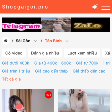
Shopgaigoi.pro
Sài Gòn
Tân Bình
Có video
Đánh giá nhiều
Lượt xem nhiều
Xác
Giá dưới 400k
Giá từ 400k - 600k
Giá từ 700k - 1 tri
Giá trên 1 triệu
Giá cao đến thấp
Giá thấp đến cao
Tất cả giá
HOT