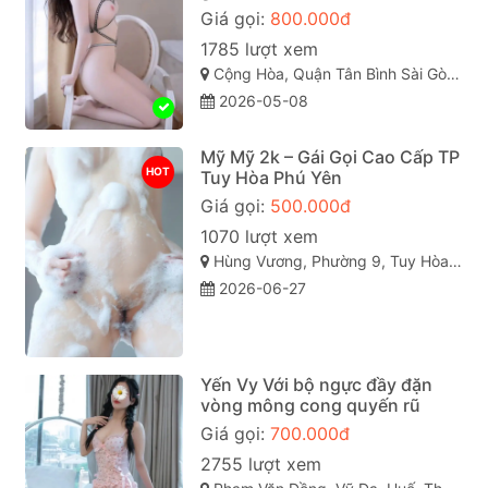
Giá gọi:
800.000đ
1785 lượt xem
Cộng Hòa, Quận Tân Bình Sài Gòn ( TP. Hồ Chí Minh )
2026-05-08
Mỹ Mỹ 2k – Gái Gọi Cao Cấp TP
HOT
Tuy Hòa Phú Yên
Giá gọi:
500.000đ
1070 lượt xem
Hùng Vương, Phường 9, Tuy Hòa, Phú Yên
2026-06-27
Yến Vy Với bộ ngực đầy đặn
vòng mông cong quyến rũ
Giá gọi:
700.000đ
2755 lượt xem