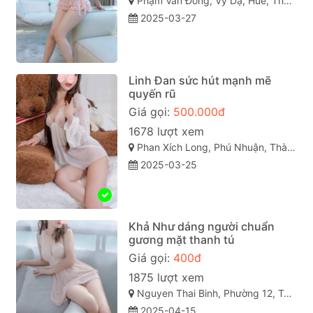
Phạm Văn Đồng, Vỹ Dạ, Huế, Thừa Thiên Huế
2025-03-27
Linh Đan sức hút mạnh mẽ
quyến rũ
Giá gọi:
500.000đ
1678 lượt xem
Phan Xích Long, Phú Nhuận, Thành phố Hồ Chí Minh
2025-03-25
Khả Như dáng người chuẩn
gương mặt thanh tú
Giá gọi:
400đ
1875 lượt xem
Nguyen Thai Binh, Phường 12, Tân Bình, Thành phố Hồ Chí Minh
2025-04-15