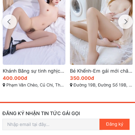
Khánh Băng sự tinh nghịch và nụ cười tỏa nắng
Bé Khểnh-Em gái mới chân ướt vào nghề gái gọi
400.000đ
350.000đ
Phạm Văn Chèo, Củ Chi, Thành phố Hồ Chí Minh
Đường 19B, Đường Số 19B, phường Bình An, An Khánh, Quận 2, Hồ Chí Minh
ĐĂNG KÝ NHẬN TIN TỨC GÁI GỌI
Đăng ký