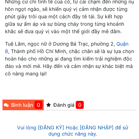
Những cử chỉ tinh tế của cô, từ cái chạm đến những nụ
hôn ngọt ngào, sẽ khiến quý vị cảm nhận được từng
phút giây trôi qua một cách đầy tê tái. Sự kết hợp
giữa sự ấm áp và sự bùng cháy trong từng khoảnh
khắc sẽ đưa quý vị vào một thế giới đầy mê đắm.
Tuệ Lâm, ngọc nữ ở Dương Bá Trạc, phường 2,
Quận
8
, Thành phố Hồ Chí Minh, chắc chắn sẽ là sự lựa chọn
hoàn hảo cho những ai đang tìm kiếm trải nghiệm độc
đáo và mới mẻ. Hãy đến và cảm nhận sự khác biệt mà
cô nàng mang lại!
Bình luận
0
Đánh giá
0
Vui lòng [ĐĂNG KÝ] Hoặc [ĐĂNG NHẬP] để sử
dụng chức năng này.