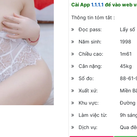
Cài App
1.1.1.1
để vào web và
Thông tin tóm tắt :
Đọc pass:
Lấy số
Năm sinh:
1998
Chiều cao:
1m61
Cân nặng:
45kg
Số đo:
88-61-
Xuất xứ:
Miền B
Khu vực:
Đường 
Làm việc từ:
9h sán
Dịch vụ:
Qua đêm