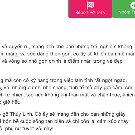
Nhóm T
Report với QTV
g và quyến rũ, mang đến cho bạn những trải nghiệm không
 mịn màng và vóc dáng thon gọn, cô ấy sẽ khiến bạn mê mẩ
nà và vòng eo nhỏ gọn chính là điểm nhấn trong vẻ đẹp
g mà còn có kỹ năng trong việc làm tình rất ngọt ngào.
 với những cử chỉ nhẹ nhàng, tinh tế mà đầy gợi cảm. Âm
 tự nhiên, tạo nên không khí thân mật và chân thực, khiến
 giờ hết.
 gỡ Thúy Linh. Cô ấy sẽ mang đến cho bạn những giây
i bộn bề cuộc sống tan biến và chỉ còn lại cảm xúc cháy
i phụ nữ tuyệt vời này!