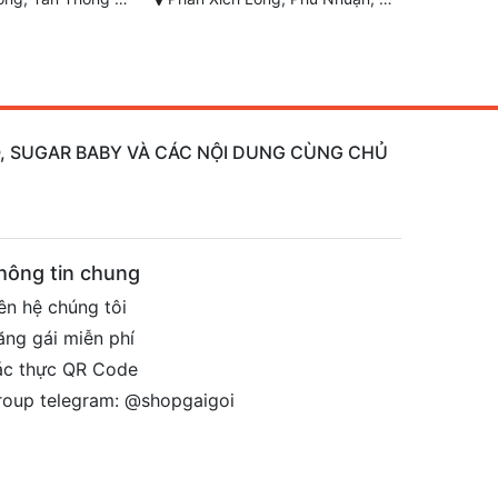
AO, SUGAR BABY VÀ CÁC NỘI DUNG CÙNG CHỦ
hông tin chung
ên hệ chúng tôi
ăng gái miễn phí
ác thực QR Code
roup telegram: @shopgaigoi