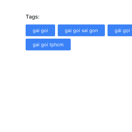
Tags:
gai goi
gai goi sai gon
gái gọi
gai goi tphcm