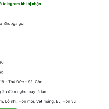
 telegram khi bị chặn
 ở Shopgaigoi
90
ắc
18 - Thủ Đức - Sài Gòn
g 2h đêm nghe máy là làm
, Lỗ nhị, Hôn môi, Vét máng, BJ, Hôn vú