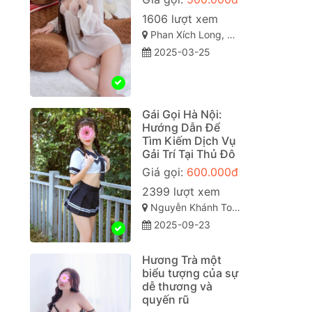
1606 lượt xem
Phan Xích Long, Phú Nhuận, Thành phố Hồ Chí Minh
2025-03-25
Gái Gọi Hà Nội:
Hướng Dẫn Để
Tìm Kiếm Dịch Vụ
Gải Trí Tại Thủ Đô
Giá gọi:
600.000đ
2399 lượt xem
Nguyễn Khánh Toàn, Quan Hoa, Cầu Giấy, TP Hà Nội
2025-09-23
Hương Trà một
biểu tượng của sự
dễ thương và
quyến rũ