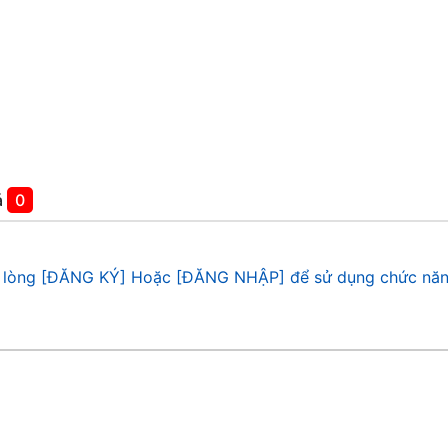
á
0
 lòng [ĐĂNG KÝ] Hoặc [ĐĂNG NHẬP] để sử dụng chức năn