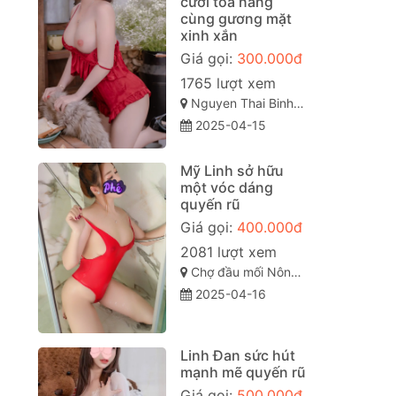
cười tỏa nắng
cùng gương mặt
xinh xắn
Giá gọi:
300.000đ
1765 lượt xem
Nguyen Thai Binh, Phường 12, Tân Bình, Thành phố Hồ Chí Minh
2025-04-15
Mỹ Linh sở hữu
một vóc dáng
quyến rũ
Giá gọi:
400.000đ
2081 lượt xem
Chợ đầu mối Nông sản Thủ Đức, Quốc lộ 1A, Tam Bình, Thành Phố Thủ Đức, Thành phố Hồ Chí Minh
2025-04-16
Linh Đan sức hút
mạnh mẽ quyến rũ
Giá gọi:
500.000đ