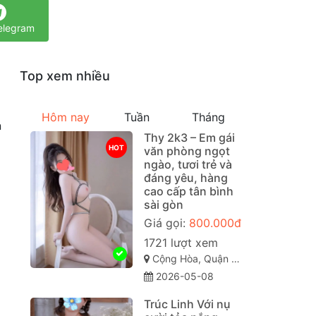
elegram
Top xem nhiều
Hôm nay
Tuần
Tháng
n
Thy 2k3 – Em gái
HOT
văn phòng ngọt
ngào, tươi trẻ và
đáng yêu, hàng
cao cấp tân bình
sài gòn
Giá gọi:
800.000đ
1721 lượt xem
Cộng Hòa, Quận Tân Bình Sài Gòn ( TP. Hồ Chí Minh )
2026-05-08
Trúc Linh Với nụ