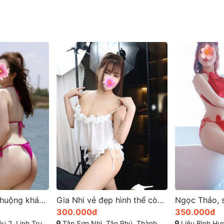
Gia Nhi vẻ đẹp hình thể còn sở hữu tính cách dịu dàng
Ngọc Thảo, sở hữu vẻ đẹp mê hồn cùng nụ cười rạng rỡ
350.000đ
500.000đ
nh phố Hồ Chí Minh
Liêu Bình Hương, Tân Thông Hội, Củ Chi, Thành phố Hồ Chí Minh
Phan Xích Long, Phú Nh