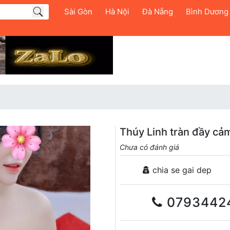
Sài Gòn
Hà Nội
Đà Nẵng
Bình Dương
Thúy Linh tràn đầy cảm
Chưa có đánh giá
chia se gai dep
0793442