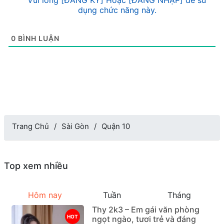
Vui lòng [ĐĂNG KÝ] Hoặc [ĐĂNG NHẬP] để sử
dụng chức năng này.
0
BÌNH LUẬN
Trang Chủ
Sài Gòn
Quận 10
Top xem nhiều
Hôm nay
Tuần
Tháng
Thy 2k3 – Em gái văn phòng
HOT
ngọt ngào, tươi trẻ và đáng