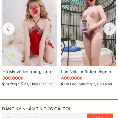
Hà My vẻ trẻ trung, sự tươi tắn và thân hình thon gọn
Lan Nhi – một lựa chọn tuyệt vời với chất lượng hoàn hảo
500.000đ
400.000đ
Đường Số 23, Hiệp Bình Chánh, Thủ Đức
Cù Lao, phường 2, Phú Nhuận, Thành phố Hồ Chí Minh, Việt Nam
ĐĂNG KÝ NHẬN TIN TỨC GÁI GỌI