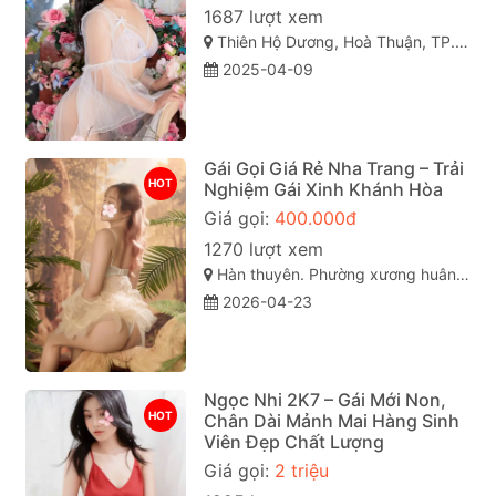
1687 lượt xem
Thiên Hộ Dương, Hoà Thuận, TP. Cao Lãnh, Đồng Tháp
2025-04-09
Gái Gọi Giá Rẻ Nha Trang – Trải
HOT
Nghiệm Gái Xinh Khánh Hòa
Giá gọi:
400.000đ
1270 lượt xem
Hàn thuyên. Phường xương huân. Tp nha trang . Khánh Hòa
2026-04-23
Ngọc Nhi 2K7 – Gái Mới Non,
HOT
Chân Dài Mảnh Mai Hàng Sinh
Viên Đẹp Chất Lượng
Giá gọi:
2 triệu