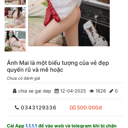
Ánh Mai là một biểu tượng của vẻ đẹp
quyến rũ và mê hoặc
Chưa có đánh giá
chia se gai dep
12-04-2025
1826
0
0343129336
500.000đ
Cài App
1.1.1.1
để vào web và telegram khi bị chặn