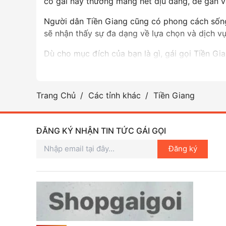
cô gái này thường mang nét dịu dàng, dễ gần và
Người dân Tiền Giang cũng có phong cách sống t
sẽ nhận thấy sự đa dạng về lựa chọn và dịch vụ
Dù cho mục đích của bạn là gì, gái gọi Tiền G
Trang Chủ
Các tỉnh khác
Tiền Giang
ĐĂNG KÝ NHẬN TIN TỨC GÁI GỌI
Đăng ký