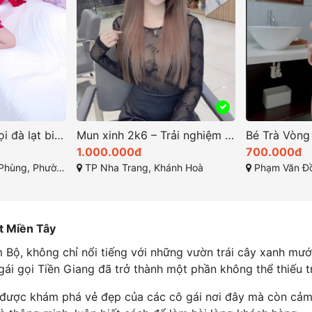
Thủy Tiên – gái gọi đà lạt biểu tượng của vẻ đẹp tự nhiên
Mun xinh 2k6 – Trải nghiệm gái gọi nha trang cao cấp sang trọng Vip Nhất Khánh Hòa
1.000.000đ
700.000đ
 phố Đà Lạt, Tỉnh Lâm Đồng
TP Nha Trang, Khánh Hoà
Phạm Văn Đồ
t Miền Tây
Bộ, không chỉ nổi tiếng với những vườn trái cây xanh mướt,
gái gọi Tiền Giang đã trở thành một phần không thể thiếu t
ỉ được khám phá vẻ đẹp của các cô gái nơi đây mà còn cảm