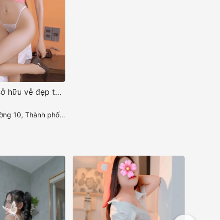
Ngọc Trinh sở hữu vẻ đẹp thanh thoát với vóc dáng cân đối
Thành phố Mỹ Tho, Tiền Giang