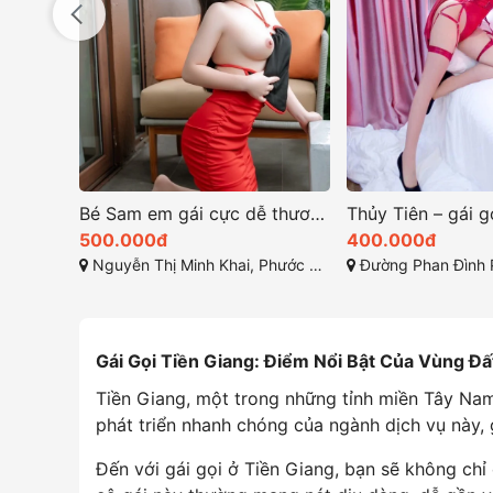
Bé Sam em gái cực dễ thương và đáng yêu nhé
500.000đ
400.000đ
Nguyễn Thị Minh Khai, Phước Hòa, Nha Trang, Khánh Hòa
Đường Phan Đình Phùng, Phường 2, Thành
Gái Gọi Tiền Giang: Điểm Nổi Bật Của Vùng Đấ
Tiền Giang, một trong những tỉnh miền Tây Nam 
phát triển nhanh chóng của ngành dịch vụ này, 
Đến với gái gọi ở Tiền Giang, bạn sẽ không ch