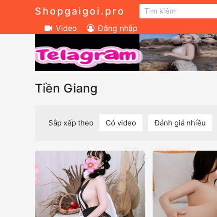
Shopgaigoi.pro
Video
Đăng nhập
Tiền Giang
Sắp xếp theo
Có video
Đánh giá nhiều