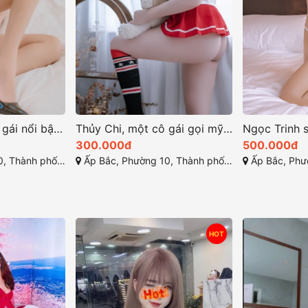
Bảo Vy là một cô gái nổi bật với vẻ đẹp mê hoặc
Thủy Chi, một cô gái gọi mỹ tho với vóc dáng cuốn hút
300.000đ
500.000đ
 Mỹ Tho, Tiền Giang
Ấp Bắc, Phường 10, Thành phố Mỹ Tho, Tiền Giang
Ấp Bắc, Phường 10, 
HOT