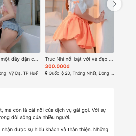
Bé Trà Vòng một đầy đặn cong quyến rũ mê mẩn
Trúc Nhi nổi bật với vẻ đẹp quyến rũ hoàn hảo
300.000đ
400.0
ng, Vỹ Dạ, TP Huế
Quốc lộ 20, Thống Nhất, Đồng Nai
Phường 
 mà còn là cái nôi của dịch vụ gái gọi. Với sự
rong đời sống của nhiều người.
 nhận được sự hiếu khách và thân thiện. Những