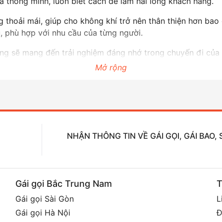
 thông minh, luôn biết cách để làm hài lòng khách hàng.
hoải mái, giúp cho không khí trở nên thân thiện hơn bao gi
, phù hợp với nhu cầu của từng người.
iang sẽ mang đến trải nghiệm đáng nhớ trong chuyến đi của
Mở rộng
NHẬN THÔNG TIN VỀ GÁI GỌI, GÁI BAO
Gái gọi Bắc Trung Nam
T
Gái gọi Sài Gòn
L
Gái gọi Hà Nội
Đ