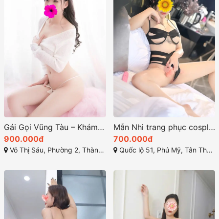
Gái Gọi Vũng Tàu – Khám Phá Thế Giới Giải Trí Đặc Biệt năm 2025
Mẫn Nhi trang phục cosplay đầy sáng tạo sexy
900.000đ
700.000đ
Võ Thị Sáu, Phường 2, Thành phố Vũng Tầu, Bà Rịa - Vũng Tàu
Quốc lộ 51, Phú Mỹ, Tân Thành, Bà Rịa - Vũng Tàu