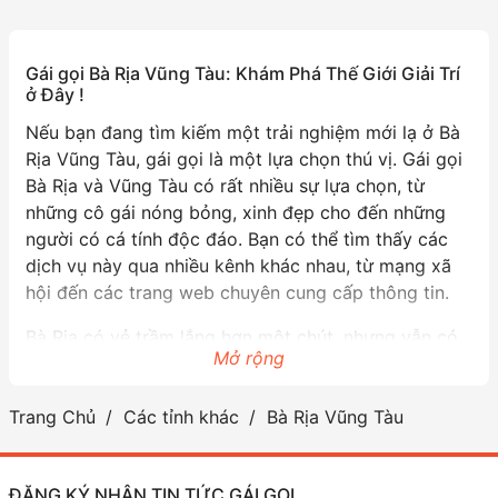
Gái gọi Bà Rịa Vũng Tàu: Khám Phá Thế Giới Giải Trí
ở Đây !
Nếu bạn đang tìm kiếm một trải nghiệm mới lạ ở Bà
Rịa Vũng Tàu, gái gọi là một lựa chọn thú vị. Gái gọi
Bà Rịa và Vũng Tàu có rất nhiều sự lựa chọn, từ
những cô gái nóng bỏng, xinh đẹp cho đến những
người có cá tính độc đáo. Bạn có thể tìm thấy các
dịch vụ này qua nhiều kênh khác nhau, từ mạng xã
hội đến các trang web chuyên cung cấp thông tin.
Bà Rịa có vẻ trầm lắng hơn một chút, nhưng vẫn có
Mở rộng
những cô gái mang đến những trải nghiệm thú vị.
Vũng Tàu thì không thiếu những bãi biển tuyệt đẹp,
Trang Chủ
Các tỉnh khác
Bà Rịa Vũng Tàu
nơi bạn có thể hẹn hò và thư giãn cùng gái gọi. Các
cô gái ở đây thường rất thân thiện và vui vẻ, đảm
bảo sẽ mang đến cho bạn những khoảnh khắc đáng
ĐĂNG KÝ NHẬN TIN TỨC GÁI GỌI
nhớ.