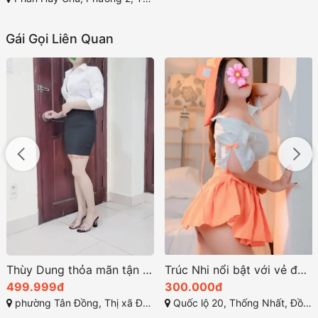
Gái Gọi Liên Quan
Thùy Dung thỏa mãn tận hưởng khoái cảm tuyệt vời
Trúc Nhi nổi bật với vẻ đẹp quyến rũ hoàn hảo
499.999đ
300.000đ
phường Tân Đồng, Thị xã Đồng Xoài, Bình Phước
Quốc lộ 20, Thống Nhất, Đồng Nai