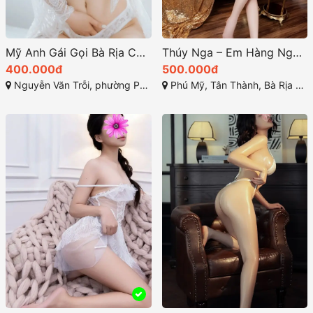
Mỹ Anh Gái Gọi Bà Rịa Cực Kỳ Hấp Dẫn
Thúy Nga – Em Hàng Ngọt Ngào chính là lựa chọn lý tưởng
400.000đ
500.000đ
Nguyễn Văn Trỗi, phường Phước Hưng, Bà Rịa, Bà Rịa - Vũng Tàu
Phú Mỹ, Tân Thành, Bà Rịa - Vũng Tàu