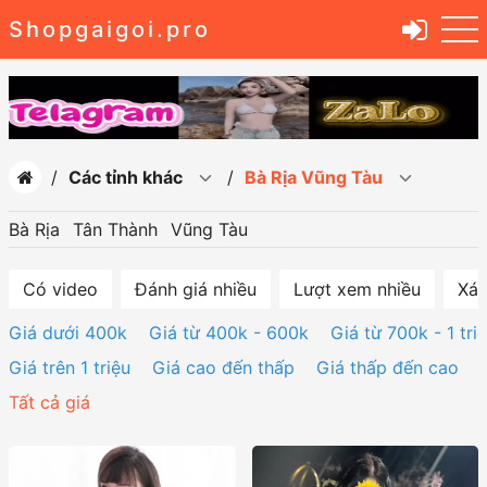
Shopgaigoi.pro
Các tỉnh khác
Bà Rịa Vũng Tàu
Bà Rịa
Tân Thành
Vũng Tàu
Có video
Đánh giá nhiều
Lượt xem nhiều
Xác
Giá dưới 400k
Giá từ 400k - 600k
Giá từ 700k - 1 tri
Giá trên 1 triệu
Giá cao đến thấp
Giá thấp đến cao
Tất cả giá