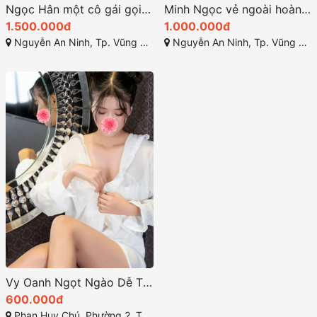
Ngọc Hân một cô gái gọi vũng tàu xinh bông hoa rạng rỡ
Minh Ngọc vẻ ngoài hoàn hảo với đường cong nổi bật
1.500.000đ
1.000.000đ
Nguyễn An Ninh, Tp. Vũng Tàu, Bà Rịa - Vũng Tàu
Nguyễn An Ninh, Tp. Vũng Tàu, Bà Rịa - Vũng Tàu
Vy Oanh Ngọt Ngào Dễ Thương sự thư giãn tuyệt vời
600.000đ
Phan Huy Chú, Phường 2, Thành phố Vũng Tầu, Bà Rịa - Vũng Tàu