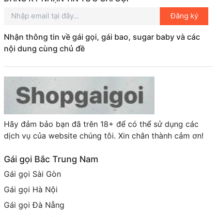
Đăng ký
Tuy nhiên, hãy nhớ rằng việc sử dụng dịch vụ gái gọi
cần có sự tôn trọng và lịch sự. Đừng quên đảm bảo
Nhận thông tin về gái gọi, gái bao, sugar baby và các
an toàn cho bản thân và tìm hiểu kỹ trước khi quyết
nội dung cùng chủ đề
định. Chúc bạn có một trải nghiệm tuyệt vời tại Bà
Rịa Vũng Tàu!
Hãy đảm bảo bạn đã trên 18+ để có thể sử dụng các
dịch vụ của website chúng tôi. Xin chân thành cảm ơn!
Gái gọi Bắc Trung Nam
Gái gọi Sài Gòn
Gái gọi Hà Nội
Gái gọi Đà Nẵng