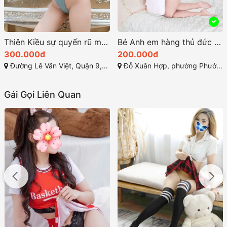
Thiên Kiều sự quyến rũ mê hoặc sung sướng
Bé Anh em hàng thủ đức giá rẻ vú buym đẹp làm tình bài bản
300.000đ
200.000đ
Đường Lê Văn Việt, Quận 9, Thành phố Hồ Chí Minh
Đỗ Xuân Hợp, phường Phước Long B, TP. Thủ Đức
Gái Gọi Liên Quan