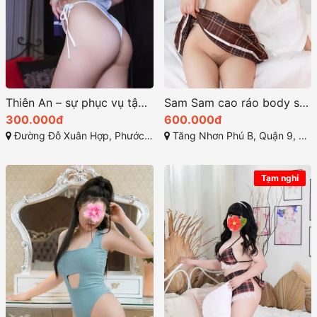
Thiên An – sự phục vụ tận tình và chuyên nghiệp
Sam Sam cao ráo body săn chắc và rất quyến rũ
300.000đ
600.000đ
Đường Đỗ Xuân Hợp, Phước Long B, Quận 9, Thành phố Hồ Chí Minh
Tăng Nhơn Phú B, Quận 9, Hồ Chí Minh
Tạm nghỉ