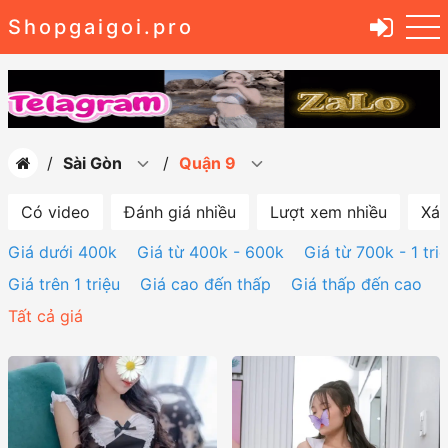
Shopgaigoi.pro
Sài Gòn
Quận 9
Có video
Đánh giá nhiều
Lượt xem nhiều
Xác
Giá dưới 400k
Giá từ 400k - 600k
Giá từ 700k - 1 tri
Giá trên 1 triệu
Giá cao đến thấp
Giá thấp đến cao
Tất cả giá