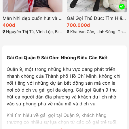
Mẫn Nhi đẹp cuốn hút và khả năng làm vừa lòng mọi khách
Gái Gọi Thủ Đức: Tìm Hiểu Thông Tin Mới Nhất 2025
400đ
700.000đ
Nguyễn Thị Tú, Vĩnh Lộc, Bình Chánh
Kha Vạn Cân, Linh Đông, Thủ Đức, Hồ Chí Minh
Gái Gọi Quận 9 Sài Gòn: Những Điều Cần Biết
Quận 9, một trong những khu vực đang phát triển
nhanh chóng của Thành phố Hồ Chí Minh, không chỉ
nổi tiếng với những dự án bất động sản mà còn là
nơi có dịch vụ gái gọi đa dạng. Gái gọi Quận 9 thu
hút cả người dân địa phương và khách du lịch nhờ
vào sự phong phú về mẫu mã và dịch vụ.
Khi tìm hiểu về gái gọi tại Quận 9, khách hàng
thường có nhiều sự lựa chọn từ các cô gái trẻ tuổi,
xinh đẹp cho đến những người đã có kinh nghiệm.