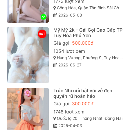
1773 lượt xem
Cộng Hòa, Quận Tân Bình Sài Gòn ( TP. Hồ Chí Minh )
2026-05-08
Mỹ Mỹ 2k – Gái Gọi Cao Cấp TP
HOT
Tuy Hòa Phú Yên
Giá gọi:
500.000đ
1054 lượt xem
Hùng Vương, Phường 9, Tuy Hòa, Phú Yên
2026-06-27
Trúc Nhi nổi bật với vẻ đẹp
quyến rũ hoàn hảo
Giá gọi:
300.000đ
1748 lượt xem
Quốc lộ 20, Thống Nhất, Đồng Nai
2025-04-03