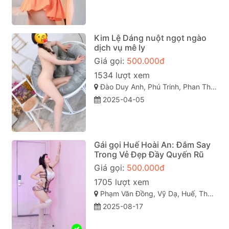
Kim Lệ Dáng nuột ngọt ngào
dịch vụ mê ly
Giá gọi:
500.000đ
1534 lượt xem
Đào Duy Anh, Phú Trinh, Phan Thiết, Bình Thuận
2025-04-05
Gái gọi Huế Hoài An: Đắm Say
Trong Vẻ Đẹp Đầy Quyến Rũ
Giá gọi:
500.000đ
1705 lượt xem
Phạm Văn Đồng, Vỹ Dạ, Huế, Thừa Thiên Huế
2025-08-17