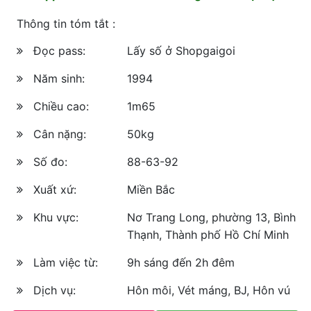
Thông tin tóm tắt :
Đọc pass:
Lấy số ở Shopgaigoi
Năm sinh:
1994
Chiều cao:
1m65
Cân nặng:
50kg
Số đo:
88-63-92
Xuất xứ:
Miền Bắc
Khu vực:
Nơ Trang Long, phường 13, Bình
Thạnh, Thành phố Hồ Chí Minh
Làm việc từ:
9h sáng đến 2h đêm
Dịch vụ:
Hôn môi, Vét máng, BJ, Hôn vú