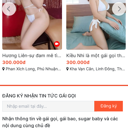
Kiều Nhi là một gái gọi thủ đức hot với vẻ đẹp quyến rũ
Phương Nhi vóc dáng hoàn hảo, với những đường cong mềm mại
300.000đ
400.000đ
Kha Vạn Cân, Linh Đông, Thủ Đức, Hồ Chí Minh
Đường 14, Tăng Nhơn Phú B, Quận 9, Thành phố Hồ Chí Minh
ĐĂNG KÝ NHẬN TIN TỨC GÁI GỌI
Đăng ký
Nhận thông tin về gái gọi, gái bao, sugar baby và các
nội dung cùng chủ đề