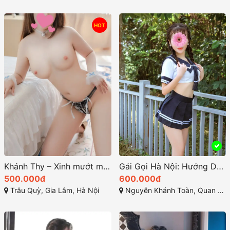
HOT
Khánh Thy – Xinh mướt mượt, chiều khách hết ý
Gái Gọi Hà Nội: Hướng Dẫn Để Tìm Kiếm Dịch Vụ Gải Trí Tại Thủ Đô
500.000đ
600.000đ
Trâu Quỳ, Gia Lâm, Hà Nội
Nguyễn Khánh Toàn, Quan Hoa, Cầu Giấy, TP Hà Nội