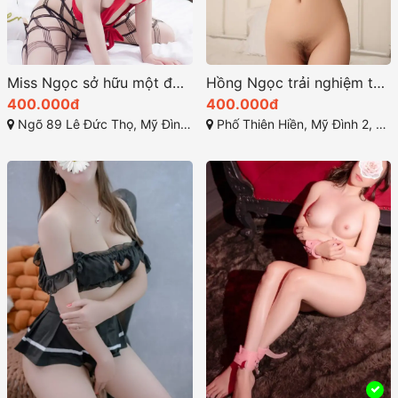
Miss Ngọc sở hữu một đường nét quyến rũ
Hồng Ngọc trải nghiệm tuyệt vời giây phút thăng hoa và thư giãn
400.000đ
400.000đ
Ngõ 89 Lê Đức Thọ, Mỹ Đình 2, Từ Liêm, Hà Nội
Phố Thiên Hiền, Mỹ Đình 2, Từ Liêm, Hà Nội, Việt Nam