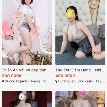
Thiên Ân Với vẻ đẹp tinh khôi và thân hình quyến rũ
Thư Thư Dâm Đãng – Nhiệt Tình Phục Vụ AE Hết Mình
300.000đ
400.000đ
Đường Nguyễn Hoàng Tôn, Xuân La, Tây Hồ, Hà Nội
Đường Lạc Long Quân, Tây Hồ, Hà Nội