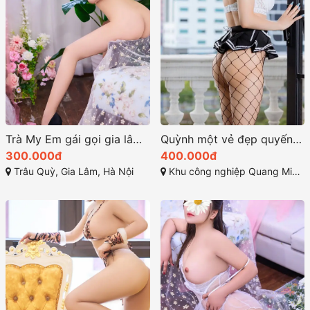
Trà My Em gái gọi gia lâm xinh dâm ngọt ngào
Quỳnh một vẻ đẹp quyến rũ mạnh mẽ
300.000đ
400.000đ
Trâu Quỳ, Gia Lâm, Hà Nội
Khu công nghiệp Quang Minh, Quang Minh, Mê Linh, Hà Nội