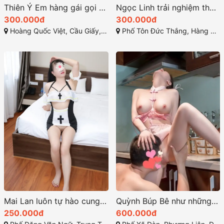
Thiên Ý Em hàng gái gọi cầu giấy ngọt ngào và quyến rũ
Ngọc Linh trải nghiệm thú vị và đầy mê hoặc tại Hà Nội
300.000đ
300.000đ
Hoàng Quốc Việt, Cầu Giấy, Hà Nội, Việt Nam
Phố Tôn Đức Thắng, Hàng Bột, Đống Đa, Hà Nội
Mai Lan luôn tự hào cung cấp dịch vụ chất lượng ở hà nội
Quỳnh Búp Bê như những siêu mẫu quyến rũ
250.000đ
600.000đ