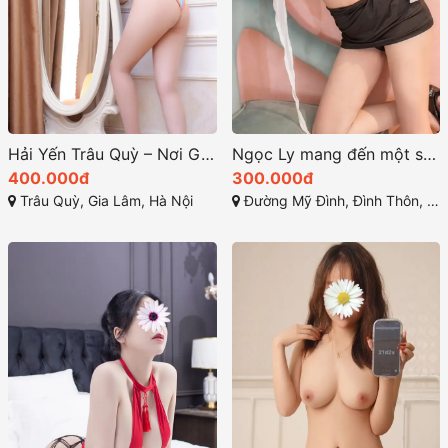
Hải Yến Trâu Quỳ – Nơi Giao Thoa Giữa Sắc Đẹp và Kỹ Thuật
Ngọc Ly mang đến một sức hút khó cưỡng ở sex
400.000đ
300.000đ
Trâu Quỳ, Gia Lâm, Hà Nội
Đường Mỹ Đình, Đình Thôn, Mỹ Đình 1, Từ Liêm, Hà Nội