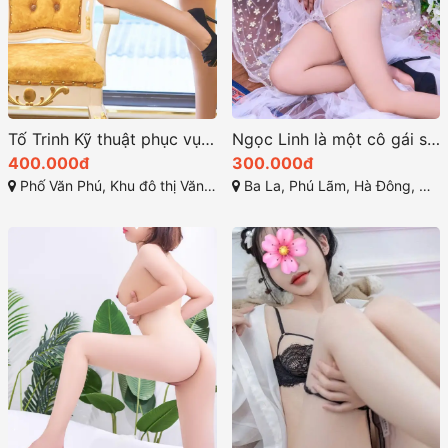
Tố Trinh Kỹ thuật phục vụ rất điêu luyện
Ngọc Linh là một cô gái sở hữu vẻ đẹp cuốn hút khó cưỡng
400.000đ
300.000đ
Phố Văn Phú, Khu đô thị Văn Phú, Quang Trung, Hà Đông, Hà Nội
Ba La, Phú Lãm, Hà Đông, Hà Nội