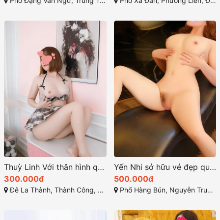
Phố Đặng Văn Ngữ, Trung Tự, Đống Đa, Hà Nội
Phố Xã Đàn, Phương Liên, Đống Đa, Hà Nội
Thuỳ Linh Với thân hình quyến rũ thu hút mọi ánh nhìn
Yến Nhi sở hữu vẻ đẹp quyến rũ với khuôn mặt thanh tú
300.000đ
500.000đ
Đê La Thành, Thành Công, Đống Đa, Hà Nội, Việt Nam
Phố Hàng Bún, Nguyễn Trung Trực, Ba Đình, Hà Nội