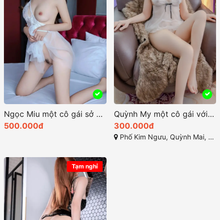
Ngọc Miu một cô gái sở hữu vẻ đẹp quyến rũ và cuốn hút
Quỳnh My một cô gái với nét đẹp thuần khiết đáng yêu
500.000đ
300.000đ
Phố Kim Ngưu, Quỳnh Mai, Hai Bà Trưng, Hà Nội
Tạm nghỉ