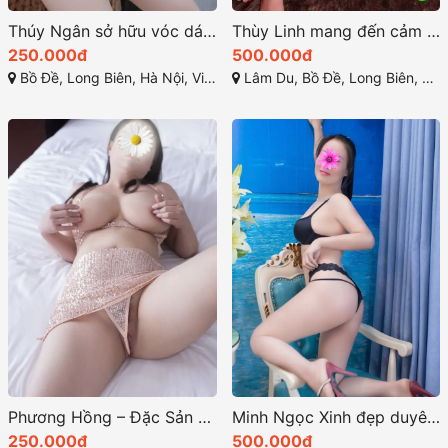
Thúy Ngân sở hữu vóc dáng đầy đặn khó cưỡng lại
Thùy Linh mang đến cảm giác huyền bí và hấp dẫn
250.000đ
500.000đ
Bồ Đề, Long Biên, Hà Nội, Việt Nam
Lâm Du, Bồ Đề, Long Biên, Hà Nội, Việt Nam
Phương Hồng – Đặc Sản Tình Yêu Tại Kim Giang, Thanh Xuân, Hà Nội
Minh Ngọc Xinh đẹp duyên dáng vui vẻ nhiệt tình
250.000đ
500.000đ