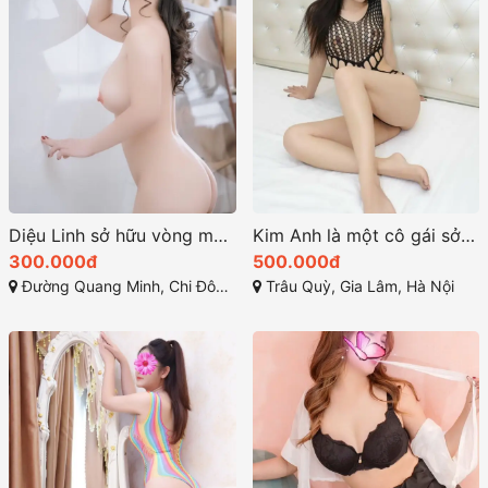
Diệu Linh sở hữu vòng một đầy đặn V-line thanh tú
Kim Anh là một cô gái sở hữu vẻ đẹp ngọt ngào và cuốn hút
300.000đ
500.000đ
Đường Quang Minh, Chi Đông, Mê Linh, Hà Nội
Trâu Quỳ, Gia Lâm, Hà Nội