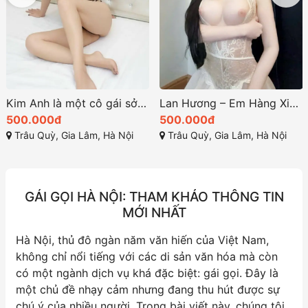
Kim Anh là một cô gái sở hữu vẻ đẹp ngọt ngào và cuốn hút
Lan Hương – Em Hàng Xinh Dâm, Quyến Rũ Tại Gia Lâm Hà Nội
500.000đ
500.000đ
Trâu Quỳ, Gia Lâm, Hà Nội
Trâu Quỳ, Gia Lâm, Hà Nội
GÁI GỌI HÀ NỘI: THAM KHẢO THÔNG TIN
MỚI NHẤT
Hà Nội, thủ đô ngàn năm văn hiến của Việt Nam,
không chỉ nổi tiếng với các di sản văn hóa mà còn
có một ngành dịch vụ khá đặc biệt: gái gọi. Đây là
một chủ đề nhạy cảm nhưng đang thu hút được sự
chú ý của nhiều người. Trong bài viết này, chúng tôi