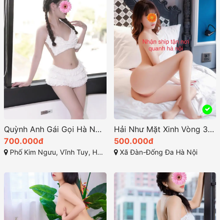
Quỳnh Anh Gái Gọi Hà Nội Xinh Dâm MS 206
Hải Như Mặt Xinh Vòng 3 Ngon Cực Đỉnh
700.000đ
500.000đ
Phố Kim Ngưu, Vĩnh Tuy, Hai Bà Trưng, Hà Nội,
Xã Đàn-Đống Đa Hà Nội