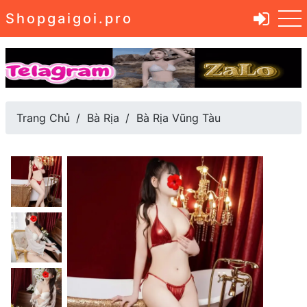
Shopgaigoi.pro
Trang Chủ
Bà Rịa
Bà Rịa Vũng Tàu