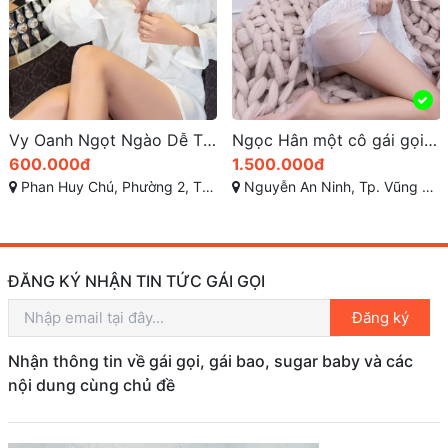
Vy Oanh Ngọt Ngào Dễ Thương sự thư giãn tuyệt vời
Ngọc Hân một cô gái gọi vũng tàu xinh bông hoa rạng rỡ
600.000đ
1.500.000đ
Phan Huy Chú, Phường 2, Thành phố Vũng Tầu, Bà Rịa - Vũng Tàu
Nguyễn An Ninh, Tp. Vũng Tàu, Bà Rịa - Vũng Tàu
ĐĂNG KÝ NHẬN TIN TỨC GÁI GỌI
Đăng ký
Nhận thông tin về gái gọi, gái bao, sugar baby và các
nội dung cùng chủ đề