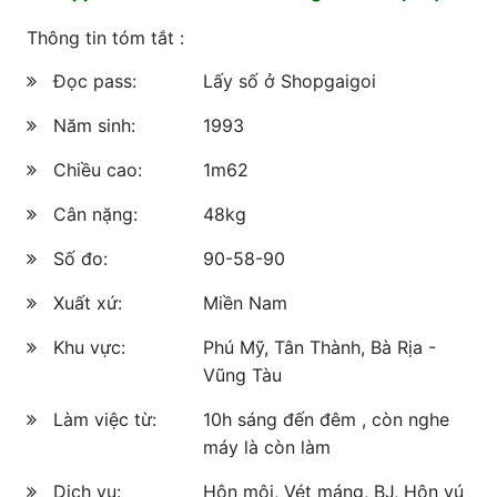
Thông tin tóm tắt :
Đọc pass:
Lấy số ở Shopgaigoi
Năm sinh:
1993
Chiều cao:
1m62
Cân nặng:
48kg
Số đo:
90-58-90
Xuất xứ:
Miền Nam
Khu vực:
Phú Mỹ, Tân Thành, Bà Rịa -
Vũng Tàu
Làm việc từ:
10h sáng đến đêm , còn nghe
máy là còn làm
Dịch vụ:
Hôn môi, Vét máng, BJ, Hôn vú