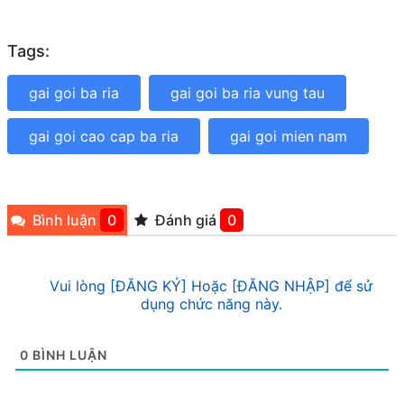
Tags:
gai goi ba ria
gai goi ba ria vung tau
gai goi cao cap ba ria
gai goi mien nam
Bình luận
0
Đánh giá
0
Vui lòng [ĐĂNG KÝ] Hoặc [ĐĂNG NHẬP] để sử
dụng chức năng này.
0
BÌNH LUẬN