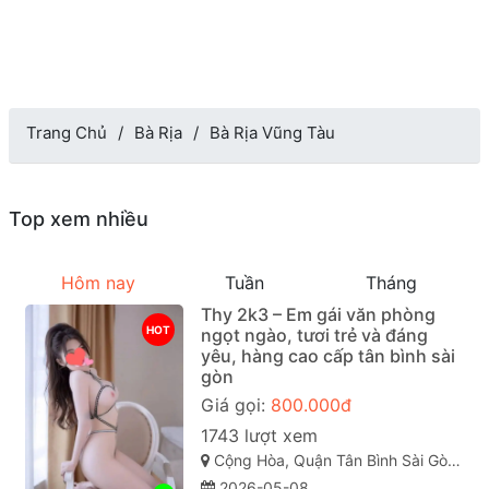
Trang Chủ
Bà Rịa
Bà Rịa Vũng Tàu
Top xem nhiều
Hôm nay
Tuần
Tháng
Thy 2k3 – Em gái văn phòng
HOT
ngọt ngào, tươi trẻ và đáng
yêu, hàng cao cấp tân bình sài
gòn
Giá gọi:
800.000đ
1743 lượt xem
Cộng Hòa, Quận Tân Bình Sài Gòn ( TP. Hồ Chí Minh )
2026-05-08