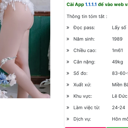
Cài App
1.1.1.1
để vào web và
Thông tin tóm tắt :
Đọc pass:
Lấy số
Năm sinh:
1989
Chiều cao:
1m61
Cân nặng:
49kg
Số đo:
83-60-
Xuất xứ:
Miền B
Khu vực:
Lê Đức
Làm việc từ:
24-24
Dịch vụ:
Hôn mô