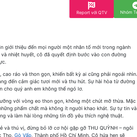
Nhóm T
Report với QTV
n giới thiệu đến mọi người một nhân tố mới trong ngành
 và nhiệt huyết, cô đã quyết định bước vào con đường
ực.
o ráo và thon gọn, khiến bất kỳ ai cũng phải ngoái nhìn
ang đến cảm giác tươi mới và thu hút. Sự hài hòa từ đường
ến cho quý anh em không thể ngó lơ.
 lưỡng với vòng eo thon gọn, không một chút mỡ thừa. Mặc
hững phẩm chất mà không ít người khao khát. Sự tự tin và
áng và làm hài lòng những tín đồ yêu thích nghệ thuật.
ẻ và thú vị, đừng bỏ lỡ cơ hội gặp gỡ THU QUỲNH – ngôi
ức Thọ,
Gò Vấp
, Thành phố Hồ Chí Minh. Cô hứa hẹn sẽ