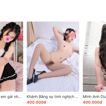
Khánh Băng sự tinh nghịch và nụ cười tỏa nắng
Minh Anh Dịu Dàng, với vẻ đẹp thanh thoát và gần gũi
400.000đ
1.500.000đ