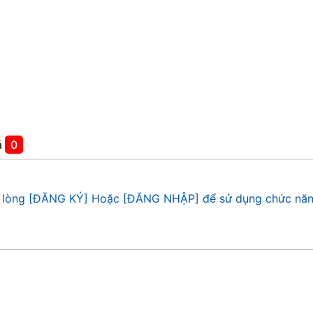
á
0
 lòng [ĐĂNG KÝ] Hoặc [ĐĂNG NHẬP] để sử dụng chức năn