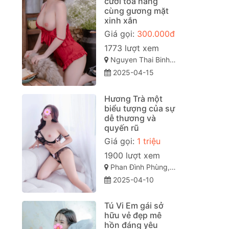
cười tỏa nắng
cùng gương mặt
xinh xắn
Giá gọi:
300.000đ
1773 lượt xem
Nguyen Thai Binh, Phường 12, Tân Bình, Thành phố Hồ Chí Minh
2025-04-15
Hương Trà một
biểu tượng của sự
dễ thương và
quyến rũ
Giá gọi:
1 triệu
1900 lượt xem
Phan Đình Phùng, Quán Thánh, Ba Đình, Hà Nội
2025-04-10
Tú Vi Em gái sở
hữu vẻ đẹp mê
hồn đáng yêu