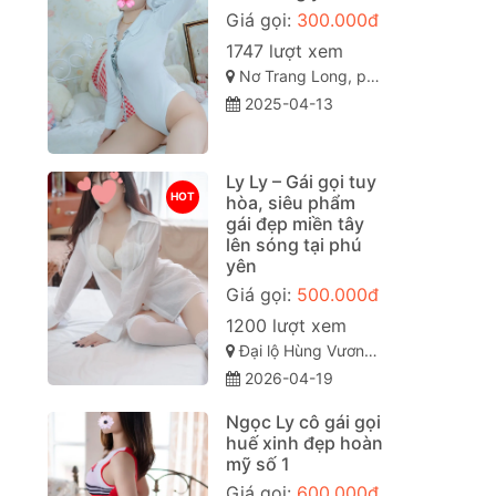
Giá gọi:
300.000đ
1747 lượt xem
Nơ Trang Long, phường 13, Bình Thạnh, Thành phố Hồ Chí Minh
2025-04-13
Ly Ly – Gái gọi tuy
HOT
hòa, siêu phẩm
gái đẹp miền tây
lên sóng tại phú
yên
Giá gọi:
500.000đ
1200 lượt xem
Đại lộ Hùng Vương, Phường 7, Tuy Hòa, Phú Yên
2026-04-19
Ngọc Ly cô gái gọi
huế xinh đẹp hoàn
mỹ số 1
Giá gọi:
600.000đ