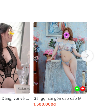
Gái gọi sài gòn cao cấp Mia đẹp hoàn hảo tỏa sáng
Bé Mỳ Gái gọi gò vấp Thân hình như người mẫu
800.000đ
500.000