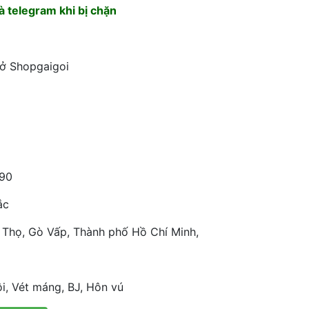
 telegram khi bị chặn
 ở Shopgaigoi
90
ắc
 Thọ, Gò Vấp, Thành phố Hồ Chí Minh,
i, Vét máng, BJ, Hôn vú