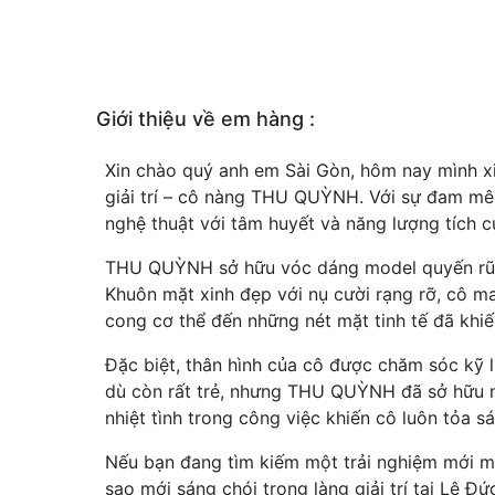
Giới thiệu về em hàng :
Xin chào quý anh em Sài Gòn, hôm nay mình xi
giải trí – cô nàng THU QUỲNH. Với sự đam mê
nghệ thuật với tâm huyết và năng lượng tích c
THU QUỲNH sở hữu vóc dáng model quyến rũ, ca
Khuôn mặt xinh đẹp với nụ cười rạng rỡ, cô m
cong cơ thể đến những nét mặt tinh tế đã khi
Đặc biệt, thân hình của cô được chăm sóc kỹ
dù còn rất trẻ, nhưng THU QUỲNH đã sở hữu n
nhiệt tình trong công việc khiến cô luôn tỏa s
Nếu bạn đang tìm kiếm một trải nghiệm mới m
sao mới sáng chói trong làng giải trí tại Lê Đ