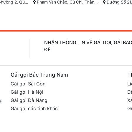
ành phố Hồ Chí Minh
Đường Số 21, Phường 8, Gò Vấp, Hồ Chí Minh
Lê Hồng Phong
NHẬN THÔNG TIN VỀ GÁI GỌI, GÁI B
ĐỀ
Gái gọi Bắc Trung Nam
T
Gái gọi Sài Gòn
Li
Gái gọi Hà Nội
Đ
Gái gọi Đà Nẵng
X
ng
Gái gọi các tỉnh khác
G