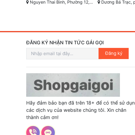
nh phố Hồ Chí Minh
Dương Bá Trạc, phường 2, Quận 8, Thành phố Hồ Chí Min
Phạm Văn Chèo, Củ Chi, Th
ĐĂNG KÝ NHẬN TIN TỨC GÁI GỌI
Đăng ký
Hãy đảm bảo bạn đã trên 18+ để có thể sử dụ
các dịch vụ của website chúng tôi. Xin chân
thành cảm ơn!