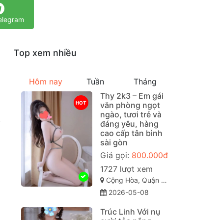
elegram
Top xem nhiều
Hôm nay
Tuần
Tháng
Thy 2k3 – Em gái
HOT
văn phòng ngọt
ngào, tươi trẻ và
.
đáng yêu, hàng
cao cấp tân bình
sài gòn
Giá gọi:
800.000đ
1727 lượt xem
Cộng Hòa, Quận Tân Bình Sài Gòn ( TP. Hồ Chí Minh )
2026-05-08
Trúc Linh Với nụ