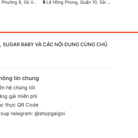
, Quận 10, Sài Gòn
Đường Quang Trung, Gò Vấp, Thành phố Hồ Chí Minh, Việt Nam
Đường 18
AO, SUGAR BABY VÀ CÁC NỘI DUNG CÙNG CHỦ
hông tin chung
ên hệ chúng tôi
ăng gái miễn phí
ác thực QR Code
roup telegram: @shopgaigoi