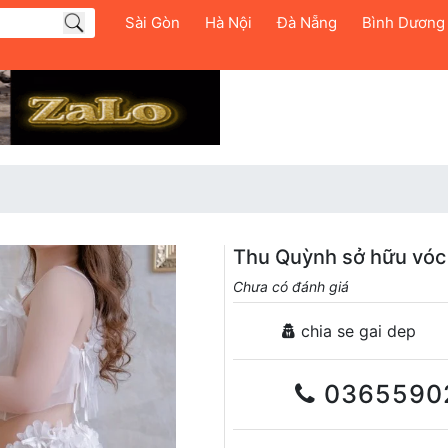
Sài Gòn
Hà Nội
Đà Nẵng
Bình Dương
Thu Quỳnh sở hữu vóc
Chưa có đánh giá
chia se gai dep
0365590