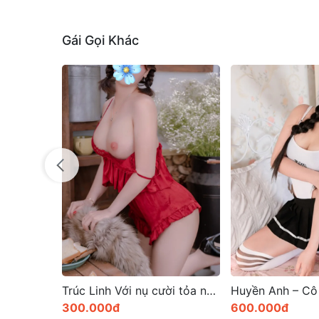
Gái Gọi Khác
Trúc Linh Với nụ cười tỏa nắng cùng gương mặt xinh xắn
Huyền Anh – Cô em gái nhỏ xinh xắn với vẻ đẹp quyến rũ
600.000đ
400.000đ