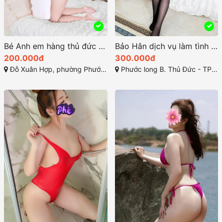
Bé Anh em hàng thủ đức giá rẻ vú buym đẹp làm tình bài bản
Bảo Hân dịch vụ làm tình chuẩn chỉ ngon ở thử đức
200.000đ
300.000đ
Đỗ Xuân Hợp, phường Phước Long B, TP. Thủ Đức
Phước long B. Thủ Đức - TP. HCM