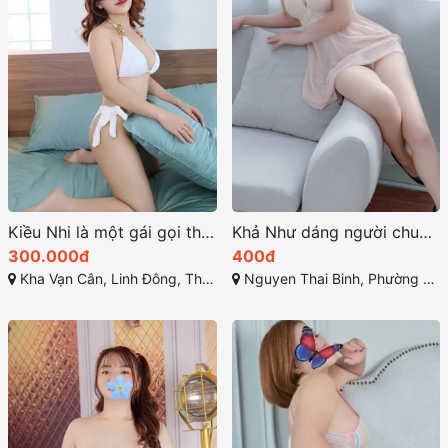
Kiều Nhi là một gái gọi thủ đức hot với vẻ đẹp quyến rũ
Khả Như dáng người chuẩn gương mặt thanh tú
300.000đ
400đ
Kha Vạn Cân, Linh Đông, Thủ Đức, Hồ Chí Minh
Nguyen Thai Binh, Phường 12, Tân Bình, Thành phố Hồ Chí Minh