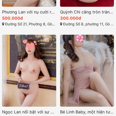
Phương Lan với nụ cười rạng rỡ và ánh mắt ngọt ngào
Quỳnh Chi căng tròn tràn đầy sức sống
500.000đ
300.000đ
Đường Số 21, Phường 8, Gò Vấp, Hồ Chí Minh
Đường Số 8, phường 11, Gò Vấp, Thành phố Hồ Chí Minh
Ngọc Lan nổi bật với sự ngọt ngào và cuốn hút
Bé Linh Baby, một hiện tượng hotgirl mới nổi ở gò vấp