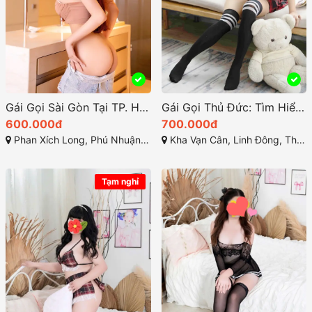
Gái Gọi Sài Gòn Tại TP. HCM Trải Nghiệm Xu Hướng Mới 2.5
Gái Gọi Thủ Đức: Tìm Hiểu Thông Tin Mới Nhất 2025
600.000đ
700.000đ
Phan Xích Long, Phú Nhuận, Thành phố Hồ Chí Minh
Kha Vạn Cân, Linh Đông, Thủ Đức, Hồ Chí Minh
Tạm nghỉ