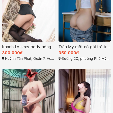
Khánh Ly sexy body nóng bỏng xinh xắn
Trần My một cô gái trẻ trung và dễ thương
300.000đ
350.000đ
Huỳnh Tấn Phát, Quận 7, Ho Chi Minh City
Đường 2C, phường Phú Mỹ, Quận 7, Hồ Chí Minh