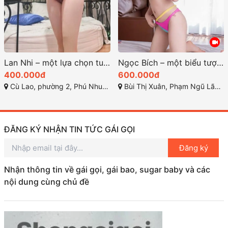
Lan Nhi – một lựa chọn tuyệt vời với chất lượng hoàn hảo
Ngọc Bích – một biểu tượng của vẻ đẹp hoàn hảo
400.000đ
600.000đ
Cù Lao, phường 2, Phú Nhuận, Thành phố Hồ Chí Minh, Việt Nam
Bùi Thị Xuân, Phạm Ngũ Lão, Quận 1, Thành phố Hồ Chí Minh
ĐĂNG KÝ NHẬN TIN TỨC GÁI GỌI
Đăng ký
Nhận thông tin về gái gọi, gái bao, sugar baby và các
nội dung cùng chủ đề