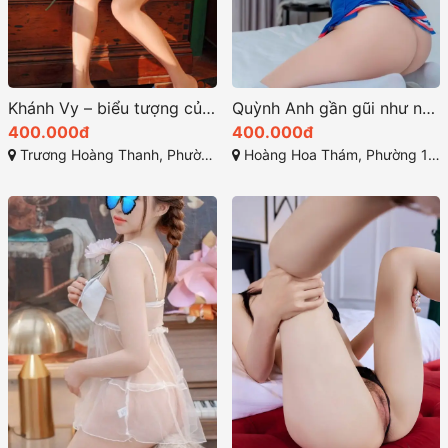
Khánh Vy – biểu tượng của sự quyến rũ và duyên dáng tại Sài Gòn
Quỳnh Anh gần gũi như những cặp tình nhân thực thụ
400.000đ
400.000đ
Trương Hoàng Thanh, Phường 12, Tân Bình, Sài Gòn
Hoàng Hoa Thám, Phường 12, Tân Bình, Thành phố Hồ Chí Minh