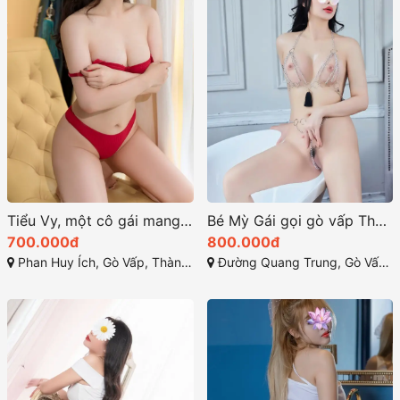
Tiểu Vy, một cô gái mang vẻ đẹp lai Tây quyến rũ
Bé Mỳ Gái gọi gò vấp Thân hình như người mẫu
700.000đ
800.000đ
Phan Huy Ích, Gò Vấp, Thành phố Hồ Chí Minh
Đường Quang Trung, Gò Vấp, Thành phố Hồ Chí Minh, Việt Nam