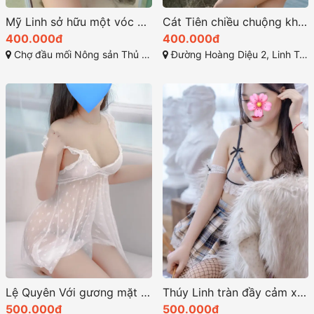
Mỹ Linh sở hữu một vóc dáng quyến rũ
Cát Tiên chiều chuộng khách hàng một cách tận tâm
400.000đ
400.000đ
Chợ đầu mối Nông sản Thủ Đức, Quốc lộ 1A, Tam Bình, Thành Phố Thủ Đức, Thành phố Hồ Chí Minh
Đường Hoàng Diệu 2, Linh Trung, Thủ Đức, Thành phố Hồ Chí Minh
Lệ Quyên Với gương mặt hiền lành và ngây thơ
Thúy Linh tràn đầy cảm xúc khi làm tình
500.000đ
500.000đ