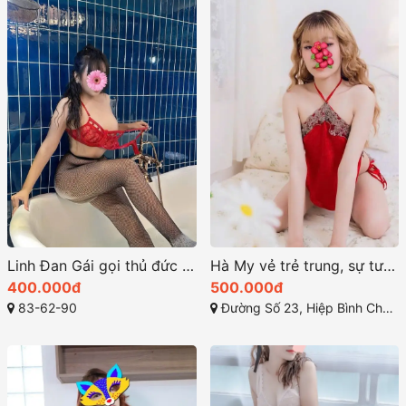
Linh Đan Gái gọi thủ đức Dâm Ngoan Chiều Khách
Hà My vẻ trẻ trung, sự tươi tắn và thân hình thon gọn
400.000đ
500.000đ
83-62-90
Đường Số 23, Hiệp Bình Chánh, Thủ Đức