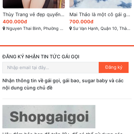
Thùy Trang vẻ đẹp quyến rũ sexy
Mai Thảo là một cô gái gọi xinh đẹp nổi bật sài gòn
400.000đ
700.000đ
Nguyen Thai Binh, Phường 12, Tân Bình, Thành phố Hồ Chí Minh
Sư Vạn Hạnh, Quận 10, Thành phố Hồ Chí Minh
ĐĂNG KÝ NHẬN TIN TỨC GÁI GỌI
Đăng ký
Nhận thông tin về gái gọi, gái bao, sugar baby và các
nội dung cùng chủ đề