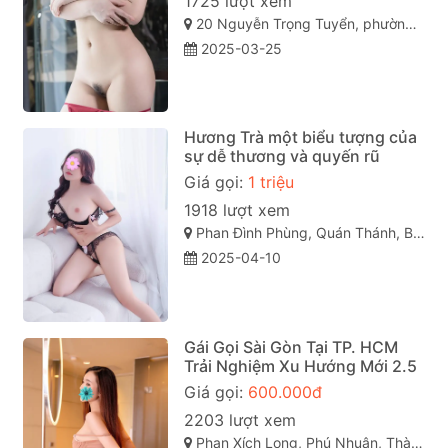
1725 lượt xem
20 Nguyễn Trọng Tuyển, phường 15, Phú Nhuận, Thành phố Hồ Chí Minh
2025-03-25
Hương Trà một biểu tượng của
sự dễ thương và quyến rũ
Giá gọi:
1 triệu
1918 lượt xem
Phan Đình Phùng, Quán Thánh, Ba Đình, Hà Nội
2025-04-10
Gái Gọi Sài Gòn Tại TP. HCM
Trải Nghiệm Xu Hướng Mới 2.5
Giá gọi:
600.000đ
2203 lượt xem
Phan Xích Long, Phú Nhuận, Thành phố Hồ Chí Minh