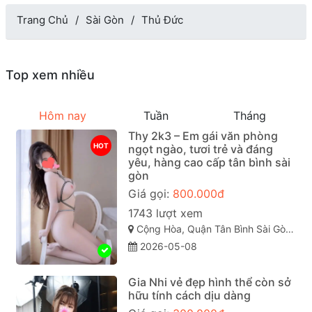
Trang Chủ
Sài Gòn
Thủ Đức
Top xem nhiều
Hôm nay
Tuần
Tháng
Thy 2k3 – Em gái văn phòng
HOT
ngọt ngào, tươi trẻ và đáng
yêu, hàng cao cấp tân bình sài
gòn
Giá gọi:
800.000đ
1743 lượt xem
Cộng Hòa, Quận Tân Bình Sài Gòn ( TP. Hồ Chí Minh )
2026-05-08
Gia Nhi vẻ đẹp hình thể còn sở
hữu tính cách dịu dàng