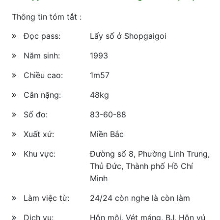
Thông tin tóm tắt :
Đọc pass:
Lấy số ở Shopgaigoi
Năm sinh:
1993
Chiều cao:
1m57
Cân nặng:
48kg
Số đo:
83-60-88
Xuất xứ:
Miền Bắc
Khu vực:
Đường số 8, Phường Linh Trung,
Thủ Đức, Thành phố Hồ Chí
Minh
Làm việc từ:
24/24 còn nghe là còn làm
Dịch vụ:
Hôn môi, Vét máng, BJ, Hôn vú