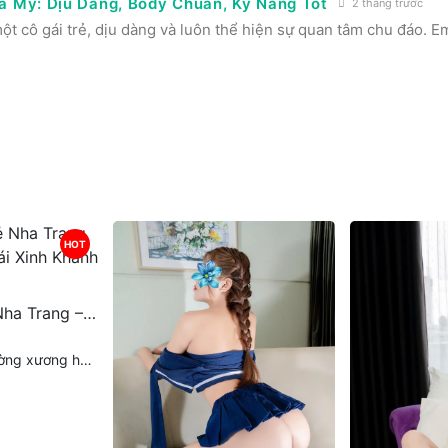
à My: Dịu Dàng, Body Chuẩn, Kỹ Năng Tốt
2 tháng trước
 cô gái trẻ, dịu dàng và luôn thể hiện sự quan tâm chu đáo. Em
HOT
Gái Gọi Giá Rẻ Nha Trang – Trải Nghiệm Gái Xinh Khánh Hòa
p nha trang . Khánh Hòa