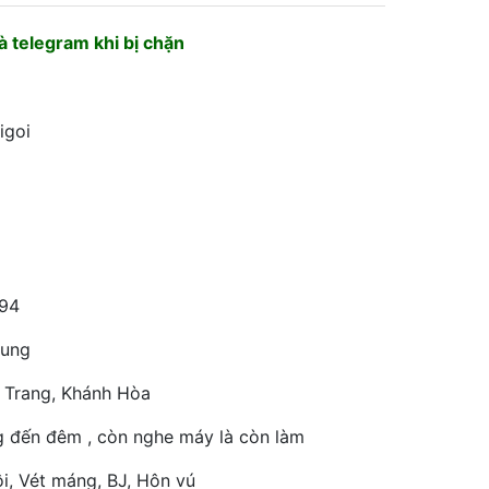
 telegram khi bị chặn
igoi
94
rung
 Trang, Khánh Hòa
g đến đêm , còn nghe máy là còn làm
i, Vét máng, BJ, Hôn vú