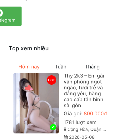
elegram
Top xem nhiều
Hôm nay
Tuần
Tháng
Thy 2k3 – Em gái
HOT
văn phòng ngọt
ngào, tươi trẻ và
đáng yêu, hàng
cao cấp tân bình
sài gòn
Giá gọi:
800.000đ
1781 lượt xem
Cộng Hòa, Quận Tân Bình Sài Gòn ( TP. Hồ Chí Minh )
2026-05-08