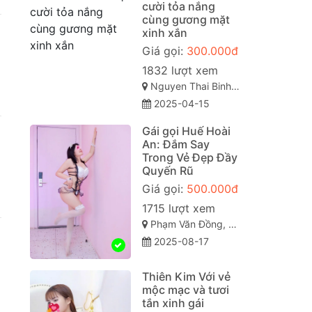
cười tỏa nắng
cùng gương mặt
xinh xắn
Giá gọi:
300.000đ
1832 lượt xem
Nguyen Thai Binh, Phường 12, Tân Bình, Thành phố Hồ Chí Minh
2025-04-15
Gái gọi Huế Hoài
An: Đắm Say
Trong Vẻ Đẹp Đầy
Quyến Rũ
Giá gọi:
500.000đ
1715 lượt xem
Phạm Văn Đồng, Vỹ Dạ, Huế, Thừa Thiên Huế
2025-08-17
Thiên Kim Với vẻ
mộc mạc và tươi
tắn xinh gái