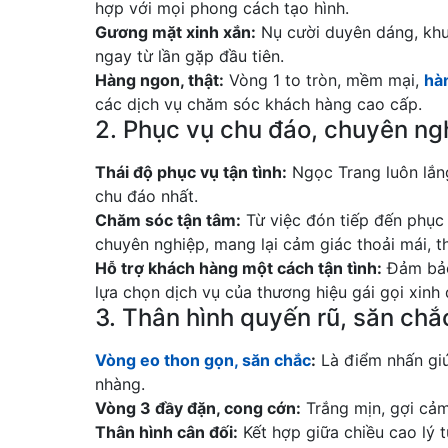
hợp với mọi phong cách tạo hình.
Gương mặt xinh xắn:
Nụ cười duyên dáng, khuô
ngay từ lần gặp đầu tiên.
Hàng ngon, thật:
Vòng 1 to tròn, mềm mại,
hà
các dịch vụ chăm sóc khách hàng cao cấp.
2. Phục vụ chu đáo, chuyên ng
Thái độ phục vụ tận tình:
Ngọc Trang luôn lắn
chu đáo nhất.
Chăm sóc tận tâm:
Từ việc đón tiếp đến phục v
chuyên nghiệp, mang lại cảm giác thoải mái, th
Hỗ trợ khách hàng một cách tận tình:
Đảm bảo 
lựa chọn dịch vụ của thương hiệu gái gọi xinh 
3. Thân hình quyến rũ, săn chắ
Vòng eo thon gọn, săn chắc
:
Là điểm nhấn giú
nhàng.
Vòng 3 đầy đặn, cong cớn:
Trắng mịn, gợi cảm
Thân hình cân đối:
Kết hợp giữa chiều cao lý 