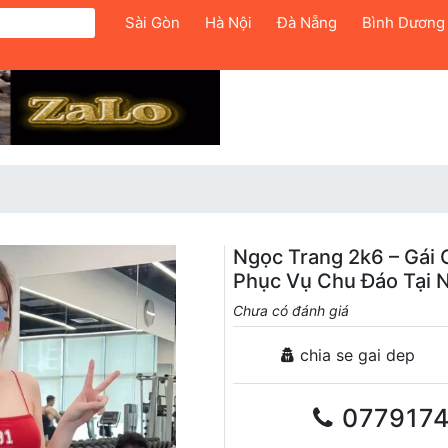
Sài Gòn
Hà Nội
Đà Nẵng
Bình Dương
Ngọc Trang 2k6 – Gái 
Phục Vụ Chu Đáo Tại 
Chưa có đánh giá
chia se gai dep
0779174