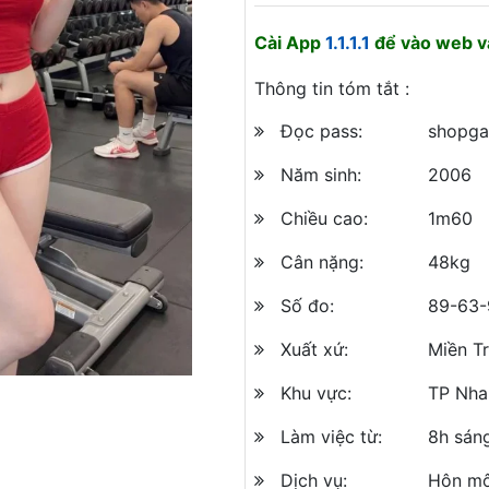
Cài App
1.1.1.1
để vào web và
Thông tin tóm tắt :
Đọc pass:
shopga
Năm sinh:
2006
Chiều cao:
1m60
Cân nặng:
48kg
Số đo:
89-63-
Xuất xứ:
Miền T
Khu vực:
TP Nha
Làm việc từ:
8h sán
Dịch vụ:
Hôn mô