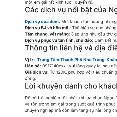
một em gái rất xinh tươi, quyến rũ.
Các dịch vụ nổi bật của N
Dịch vụ qua đêm
:
Mời khách tận hưởng những 
Dịch vụ BJ và hôn môi:
Thể hiện sự nhẹ nhàng,
Tắm chung, vét máng:
Đáp ứng nhu cầu thư gi
Dịch vụ phục vụ tận tình, chu đáo:
Cam kết man
Thông tin liên hệ và địa đ
Vị trí:
Trung Tâm Thành Phố Nha Trang, Khá
Liên hệ:
0917140xxx (Vui lòng quay lại sau n
Giá dịch vụ:
Từ 120K, phù hợp với tiêu chuẩn g
đồng.
Lời khuyên dành cho khác
Để có trải nghiệm tốt nhất khi lựa chọn Ngọc T
và tôn trọng em gái trong suốt quá trình phục 
chuyên nghiệp mà còn làm tăng sự hài lòng cho