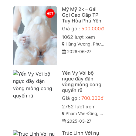
Mỹ Mỹ 2k – Gái
HOT
Gọi Cao Cấp TP
Tuy Hòa Phú Yên
Giá gọi:
500.000đ
1062 lượt xem
Hùng Vương, Phường 9, Tuy Hòa, Phú Yên
2026-06-27
Yến Vy Với bộ
ngực đầy đặn
vòng mông cong
quyến rũ
Giá gọi:
700.000đ
2752 lượt xem
Phạm Văn Đồng, Vỹ Dạ, Huế, Thừa Thiên Huế
2025-03-27
Trúc Linh Với nụ