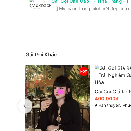
Gái Gọi Cao Cấp TP Nha Trang – H
[…] My mang trong mình nét đẹp của một
Gái Gọi Khác
HOT
HOT
Mun xinh 2k6 – Trải nghiệm gái gọi nha trang cao cấp sang trọng Vip Nhất Khánh Hòa
400.000đ
Hàn thuyên. Phường xương huân. T
h Hoà