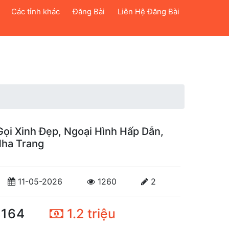
Các tỉnh khác
Đăng Bài
Liên Hệ Đăng Bài
Gọi Xinh Đẹp, Ngoại Hình Hấp Dẫn,
Nha Trang
11-05-2026
1260
2
164
1.2 triệu