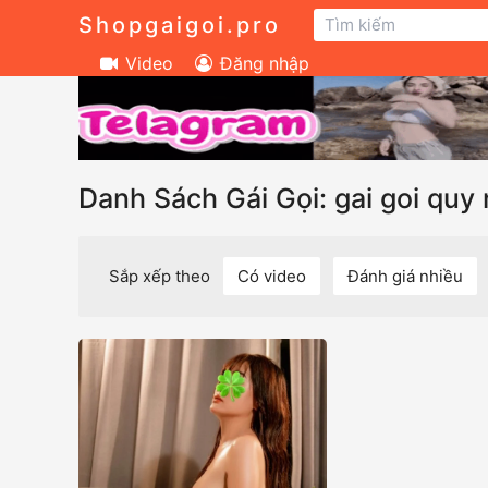
Shopgaigoi.pro
Video
Đăng nhập
Danh Sách Gái Gọi: gai goi quy
Sắp xếp theo
Có video
Đánh giá nhiều