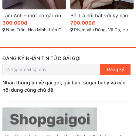
Bé Trà nổi bật với kỹ năng làm tình siêu đẳng
Tuyết Mai một gương mặt mới ra mắt đầy hấp dẫn quận 7
700.000đ
400.001đ
Phạm Văn Đồng, Vỹ Dạ, Huế, Thừa Thiên Huế
Trần Trọng Cung, Tân Thuận Đông, Quận 7, Thành phố Hồ Chí Minh
ĐĂNG KÝ NHẬN TIN TỨC GÁI GỌI
Đăng ký
Nhận thông tin về gái gọi, gái bao, sugar baby và các
nội dung cùng chủ đề