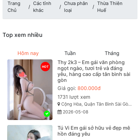
Trang
Các tỉnh
Chưa phân
Thừa Thiên
Chủ
khác
loại
Huế
Top xem nhiều
Hôm nay
Tuần
Tháng
Thy 2k3 – Em gái văn phòng
HOT
ngọt ngào, tươi trẻ và đáng
yêu, hàng cao cấp tân bình sài
gòn
Giá gọi:
800.000đ
1731 lượt xem
Cộng Hòa, Quận Tân Bình Sài Gòn ( TP. Hồ Chí Minh )
2026-05-08
Tú Vi Em gái sở hữu vẻ đẹp mê
hồn đáng yêu