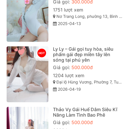
Giá gọi:
300.000đ
1751 lượt xem
Nơ Trang Long, phường 13, Bình Thạnh, Thành phố Hồ Chí Minh
2025-04-13
Ly Ly – Gái gọi tuy hòa, siêu
HOT
phẩm gái đẹp miền tây lên
sóng tại phú yên
Giá gọi:
500.000đ
1204 lượt xem
Đại lộ Hùng Vương, Phường 7, Tuy Hòa, Phú Yên
2026-04-19
Thảo Vy Gái Huế Dâm Siêu Kĩ
Năng Làm Tình Bao Phê
Giá gọi:
500.000đ