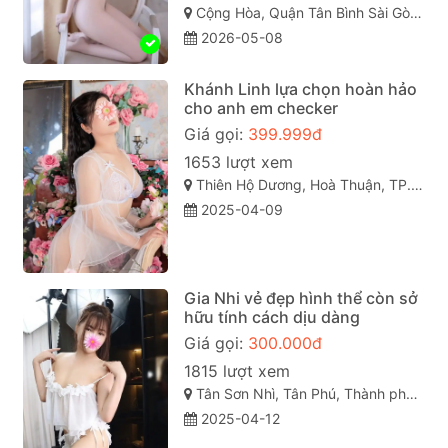
Cộng Hòa, Quận Tân Bình Sài Gòn ( TP. Hồ Chí Minh )
2026-05-08
Khánh Linh lựa chọn hoàn hảo
cho anh em checker
Giá gọi:
399.999đ
1653 lượt xem
Thiên Hộ Dương, Hoà Thuận, TP. Cao Lãnh, Đồng Tháp
2025-04-09
Gia Nhi vẻ đẹp hình thể còn sở
hữu tính cách dịu dàng
Giá gọi:
300.000đ
1815 lượt xem
Tân Sơn Nhì, Tân Phú, Thành phố Hồ Chí Minh
2025-04-12