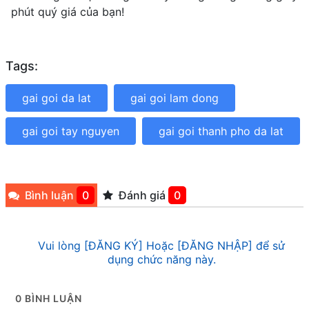
phút quý giá của bạn!
Tags:
gai goi da lat
gai goi lam dong
gai goi tay nguyen
gai goi thanh pho da lat
Bình luận
0
Đánh giá
0
Vui lòng [ĐĂNG KÝ] Hoặc [ĐĂNG NHẬP] để sử
dụng chức năng này.
0
BÌNH LUẬN