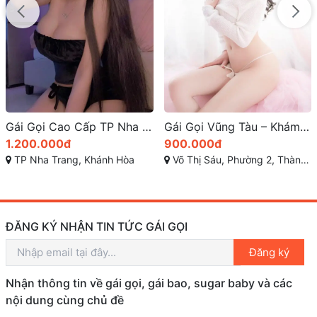
Gái Gọi Vũng Tàu – Khám Phá Thế Giới Giải Trí Đặc Biệt năm 2025
Tố Trinh cô em gái làm nên nét đẹp miền Tây
900.000đ
700.000đ
Võ Thị Sáu, Phường 2, Thành phố Vũng Tầu, Bà Rịa - Vũng Tàu
Phạm Văn Thuận, Thành phố Biên Hòa, Đồng Nai
ĐĂNG KÝ NHẬN TIN TỨC GÁI GỌI
Đăng ký
Nhận thông tin về gái gọi, gái bao, sugar baby và các
nội dung cùng chủ đề