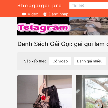
Shopgaigoi.pro
Video
Đăng nhập
Danh Sách Gái Gọi: gai goi lam
Sắp xếp theo
Có video
Đánh giá nhiều