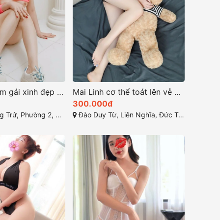
Quỳnh Mai em gái xinh đẹp và quyến rũ ở Bảo Lộc
Mai Linh cơ thể toát lên vẻ gợi cảm một cách tinh tế
300.000đ
, Thành phố Bảo Lộc, Tỉnh Lâm Đồng
Đào Duy Từ, Liên Nghĩa, Đức Trọng, Lâm Đồng