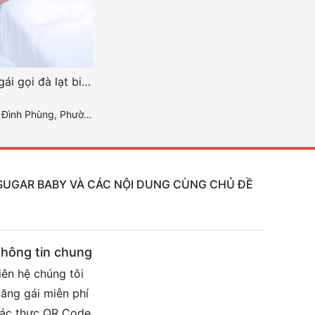
Thủy Tiên – gái gọi đà lạt biểu tượng của vẻ đẹp tự nhiên
ng 2, Thành phố Đà Lạt, Tỉnh Lâm Đồng
, SUGAR BABY VÀ CÁC NỘI DUNG CÙNG CHỦ ĐỀ
hông tin chung
iên hệ chúng tôi
ăng gái miễn phí
ác thực QR Code