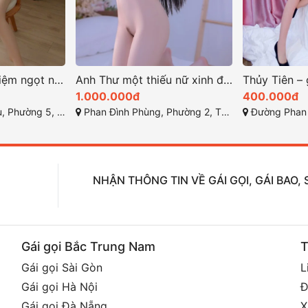
Bích Liên trải nghiệm ngọt ngào đầy hưng phấn
Anh Thư một thiếu nữ xinh đẹp vẻ đẹp độc đáo
1.000.000đ
400.000đ
h phố Đà Lạt, Lâm Đồng
Phan Đình Phùng, Phường 2, Thành phố Đà Lạt, Lâm Đồng
Đường Phan Đình Phùng, Phườ
NHẬN THÔNG TIN VỀ GÁI GỌI, GÁI BAO
Gái gọi Bắc Trung Nam
T
Gái gọi Sài Gòn
L
Gái gọi Hà Nội
Đ
Gái gọi Đà Nẵng
X