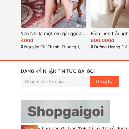
Yến Nhi là một em gái gọi đà lạt xinh xắn và dễ thương
400đ
600.000đ
Nguyễn Chí Thanh, Phường 1, Đà Lạt, Lâm Đồng
Đường Hoàng Diệu, Phường 5, Thàn
ĐĂNG KÝ NHẬN TIN TỨC GÁI GỌI
Đăng ký
Hãy đảm bảo bạn đã trên 18+ để có thể sử dụng
[x] Đóng