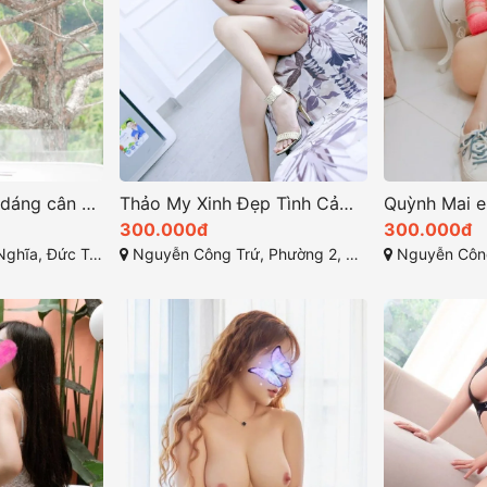
Thiên An Với vóc dáng cân đối và quyến rũ
Thảo My Xinh Đẹp Tình Cảm Đầy Cảm Xúc
300.000đ
300.000đ
ức Trọng, Lâm Đồng
Nguyễn Công Trứ, Phường 2, Thành phố Bảo Lộc, Tỉnh Lâm Đồng
Nguyễn Công Trứ, Phường 2