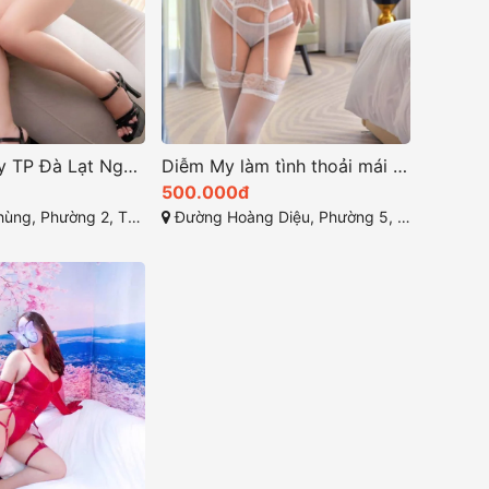
Vân Nhi Baby TP Đà Lạt Ngọt Ngào Đáng Yêu
Diễm My làm tình thoải mái phục vụ tận tình
500.000đ
g 2, Thành phố Đà Lạt, Lâm Đồng
Đường Hoàng Diệu, Phường 5, Thành phố Đà Lạt, Lâm Đồng