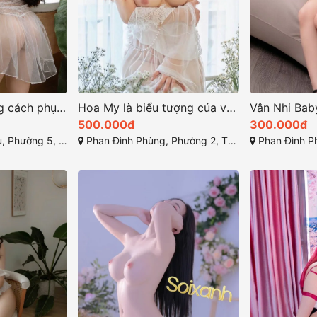
Mỹ Anh Với phong cách phục vụ tinh tế style phong cách
Hoa My là biểu tượng của vẻ đẹp tự nhiên thanh khiết
500.000đ
300.000đ
h phố Đà Lạt, Lâm Đồng
Phan Đình Phùng, Phường 2, Thành phố Đà Lạt, Lâm Đồng
Phan Đình Phùng, Phườn