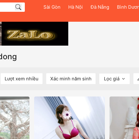
Sài Gòn
Hà Nội
Đà Nẵng
Bình Dươ
 dong
Lượt xem nhiều
Xác minh năm sinh
Lọc giá