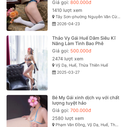
Giá gọi:
800.000đ
1410 lượt xem
Tây Sơn-phường Nguyễn Văn Cừ, Quy Nhơn, Bình Định
2026-04-23
Thảo Vy Gái Huế Dâm Siêu Kĩ
Năng Làm Tình Bao Phê
Giá gọi:
500.000đ
2474 lượt xem
Vỹ Dạ, Huế, Thừa Thiên Huế
2025-03-27
Bé My Gái xinh dịch vụ với chất
lượng tuyệt hảo
Giá gọi:
700.000đ
2580 lượt xem
Phạm Văn Đồng, Vỹ Dạ, Huế, Thừa Thiên Huế