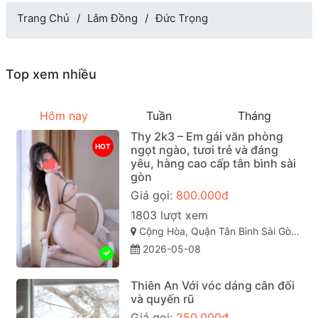
Trang Chủ
Lâm Đồng
Đức Trọng
Top xem nhiều
Hôm nay
Tuần
Tháng
Thy 2k3 – Em gái văn phòng
HOT
ngọt ngào, tươi trẻ và đáng
yêu, hàng cao cấp tân bình sài
gòn
Giá gọi:
800.000đ
1803 lượt xem
Cộng Hòa, Quận Tân Bình Sài Gòn ( TP. Hồ Chí Minh )
2026-05-08
Thiên An Với vóc dáng cân đối
và quyến rũ
Giá gọi:
250.000đ