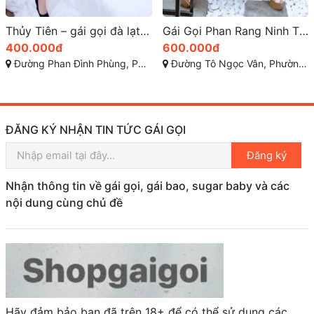
Gái Gọi Phan Rang Ninh Thuận: Dịch Vụ tình dục Miền Trung
Hải Yến hoàn hảo của vẻ đẹp và sự quyến rũ
600.000đ
300.000đ
Đường Tô Ngọc Vân, Phường Thanh Sơn, Thành Phố Phan Rang-Tháp Chàm, Tỉnh Ninh Thuận
Nguyễn Văn Linh, Phường 1, Ngã Năm, Sóc Trăng
ĐĂNG KÝ NHẬN TIN TỨC GÁI GỌI
Đăng ký
Nhận thông tin về gái gọi, gái bao, sugar baby và các
nội dung cùng chủ đề
Hãy đảm bảo bạn đã trên 18+ để có thể sử dụng các