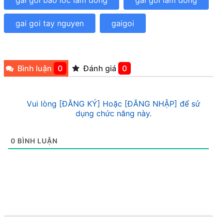
gai goi bao loc lam dong
gai goi lam dong
gai goi tay nguyen
gaigoi
Bình luận
0
Đánh giá
0
Vui lòng [ĐĂNG KÝ] Hoặc [ĐĂNG NHẬP] để sử
dụng chức năng này.
0
BÌNH LUẬN