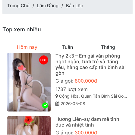
Trang Chủ
Lâm Đồng
Bảo Lộc
Top xem nhiều
Hôm nay
Tuần
Tháng
Thy 2k3 – Em gái văn phòng
HOT
ngọt ngào, tươi trẻ và đáng
yêu, hàng cao cấp tân bình sài
gòn
Giá gọi:
800.000đ
1737 lượt xem
Cộng Hòa, Quận Tân Bình Sài Gòn ( TP. Hồ Chí Minh )
2026-05-08
Hương Liên-sự đam mê tình
dục và nhiệt tình
Giá gọi:
300.000đ