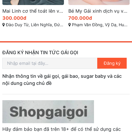
Bé My Gái xinh dịch vụ với chất lượng tuyệt hảo
Linh Chi thân hình hấp dẫn khó chối từ
700.000đ
400.000đ
Phạm Văn Đồng, Vỹ Dạ, Huế, Thừa Thiên Huế
Đường Lương Định Của, Cái Khế, Ninh Kiều, Cần Thơ
ĐĂNG KÝ NHẬN TIN TỨC GÁI GỌI
Đăng ký
Nhận thông tin về gái gọi, gái bao, sugar baby và các
nội dung cùng chủ đề
Hãy đảm bảo bạn đã trên 18+ để có thể sử dụng các