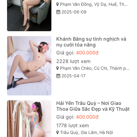
Phạm Văn Đồng, Vỹ Dạ, Huế, Thừa Thiên Huế
2025-06-09
Khánh Băng sự tinh nghịch và
nụ cười tỏa nắng
Giá gọi:
400.000đ
2228 lượt xem
Phạm Văn Chèo, Củ Chi, Thành phố Hồ Chí Minh
2025-04-17
Hải Yến Trâu Quỳ – Nơi Giao
Thoa Giữa Sắc Đẹp và Kỹ Thuật
Giá gọi:
400.000đ
1778 lượt xem
Trâu Quỳ, Gia Lâm, Hà Nội