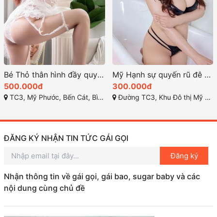
Bé Thỏ thân hình đầy quyến rũ và kiêu kỳ
Mỹ Hạnh sự quyến rũ đê mê đến lạ kỳ
500.000đ
300.000đ
TC3, Mỹ Phước, Bến Cát, Bình Dương
Đường TC3, Khu Đô thị Mỹ Phước 2, Mỹ Phước, Bến Cát, Bình Dương
ĐĂNG KÝ NHẬN TIN TỨC GÁI GỌI
Đăng ký
Nhận thông tin về gái gọi, gái bao, sugar baby và các
nội dung cùng chủ đề