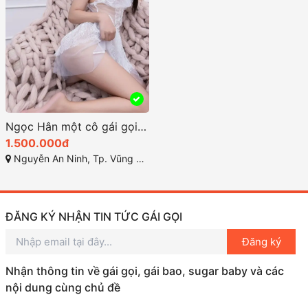
Ngọc Hân một cô gái gọi vũng tàu xinh bông hoa rạng rỡ
1.500.000đ
Nguyễn An Ninh, Tp. Vũng Tàu, Bà Rịa - Vũng Tàu
ĐĂNG KÝ NHẬN TIN TỨC GÁI GỌI
Đăng ký
Nhận thông tin về gái gọi, gái bao, sugar baby và các
nội dung cùng chủ đề