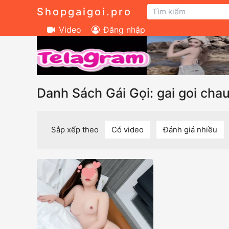
Shopgaigoi.pro
Video
Đăng nhập
Danh Sách Gái Gọi: gai goi cha
Sắp xếp theo
Có video
Đánh giá nhiều