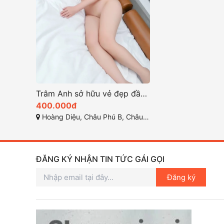
Trâm Anh sở hữu vẻ đẹp đầy cuốn hút với nụ cười duyên dáng
400.000đ
Hoàng Diệu, Châu Phú B, Châu Đốc, An Giang
ĐĂNG KÝ NHẬN TIN TỨC GÁI GỌI
Đăng ký