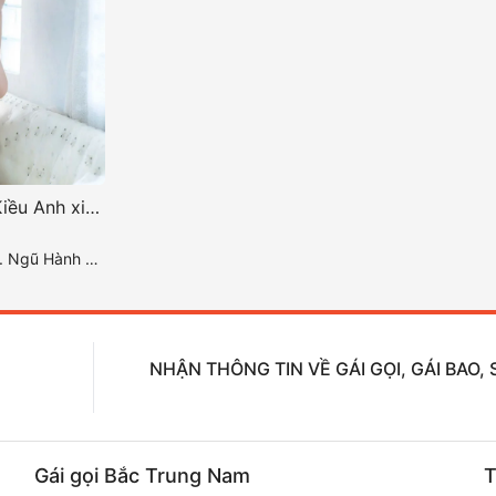
Gái gọi đà nẵng Kiều Anh xinh ngoan làm tình chất
nh Sơn .Đà Nẵng
NHẬN THÔNG TIN VỀ GÁI GỌI, GÁI BAO
Gái gọi Bắc Trung Nam
T