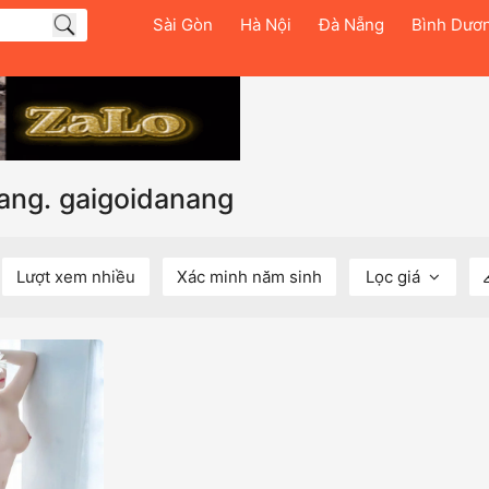
Sài Gòn
Hà Nội
Đà Nẵng
Bình Dươ
nang. gaigoidanang
Lượt xem nhiều
Xác minh năm sinh
Lọc giá