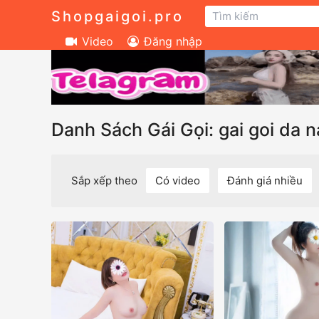
Shopgaigoi.pro
Video
Đăng nhập
Danh Sách Gái Gọi: gai goi da 
Sắp xếp theo
Có video
Đánh giá nhiều